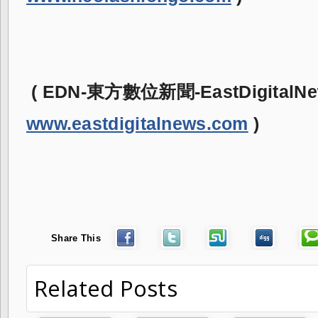
( EDN-東方數位新聞-EastDigitalNe
www.eastdigitalnews.com
)
Share This
Related Posts