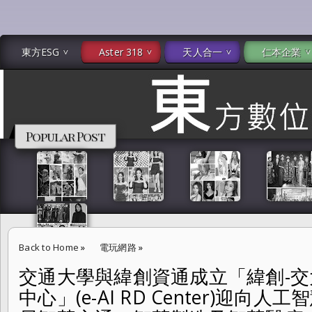
東方ESG
Aster 318
天人合一
仁本企業
Popular Post
Back to Home
»
電玩網路
»
交通大學與緯創資通成立「緯創-
交通大學與緯創資通成立「緯創-交大嵌入式人工智慧研究中心」(e-AI RD 
中心」(e-AI RD Center)迎向
術產業 佈局智慧交通、智慧製造及智慧醫療