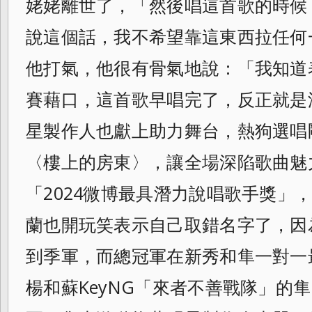
姥姥離世了，「然後唱這首歌的時候
說這個話，我不希望靠這東西拉任何
他打
氣，他很有骨氣地說：「我知道
賽藉口，
這首歌早唱完了，反正就是
星製作人也獻上助力舞台，熱狗選唱
〈
樓上的房東〉，讓全場深陷歌曲魅
「2024微
博最具潛力說唱歌手獎」，而
蘭也開玩
笑表示自己取錯名字了，因
到季軍，而總冠
軍在新秀和隼一對一最
楊和蘇KeyNG
「來者不善戰隊」的隼