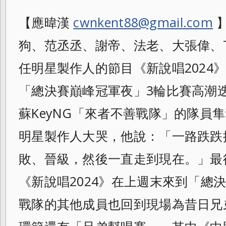
【應暐漢
cwnkent88@gmail.com
】
狗、范丞丞、謝帝、法老、大張偉、Ta
任明星製作人的節目《新說唱2024
「總決賽巔峰冠軍夜」3輪比賽高潮
蘇KeyNG「來者不善戰隊」的隊員
明星製作人大哭，他說：「一路跌跌
敗、晉級，然後一直走到現在。」最
《新說唱2024》在上週末來到「總
戰
隊的其他成員也回到現場為昔日兄