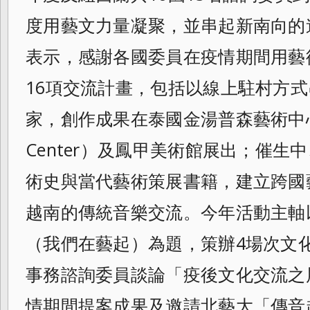
度用藝文力量凝聚，並串起新南向的
表示，
感謝各國委員在疫情期間用藝
16項交流計畫，
包括以線上駐村方式
家，
創作成果在泰國金湯普森藝術中心（Ji
Center）及鳳甲美術館展出；催生
術史與當代藝術策展書籍，
建立跨國
越南的傳統音樂交流。
今年活動主軸以「
（我們在藝起）為題，策辦4場次文
事務諮詢委員談論「疫後文化交流之
情期間提案成果及邀請北藝大「傳音