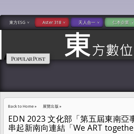
東方ESG
Aster 318
天人合一
仁本企業
Popular Post
Back to Home
»
展覽出版
»
EDN 2023 文化部「第五屆東
EDN 2023 文化部「第五屆東南亞事務諮詢委員會」以藝文串起新南向連結「W
串起新南向連結「We ART toge
藝術檔案