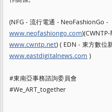
(NFG - 流行電通 - NeoFashionGo -
www.neofashiongo.com
)(CWNTP-
www.cwntp.net
) ( EDN - 東方數位新聞
www.eastdigitalnews.com
)
#東南亞事務諮詢委員會
#We_ART_together