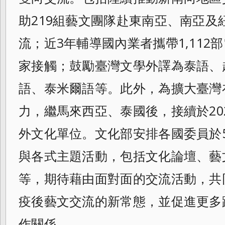
助219組藝文團隊赴東南亞、
南亞及
流；近3年輔導國內業者攜帶1,
112
家接觸；
鼓勵臺灣文學外譯為泰語、
語、泰米爾語等。
此外，為擴大臺灣
力，繼馬來西亞、泰國後，
接續於2
外文化單位。
文化部安排各國委員於5
與各式主題活動
，包括文化論壇、藝
等，
期待藉由面對面的交流活動，
共
疫後藝文交流的新常態，
並促進更多
作關係。