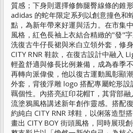
質感；下身則選擇修飾腿臀線條的錐
adidas 的蛇年限定系列以創意撞色
點，為新年帶來好運與活力。在市集
風格，紅色長袖上衣結合精緻的"發"
洗復古牛仔長裙與米白立領外套，修
CITY RNR 鞋款，在復古設計中融入 Li
輕盈舒適與修長比例兼備，成為春季
再轉向派偉俊，他以復古運動風彰顯
外套，背後浮雕 logo 搭配專屬蛇形
羈個性。內搭亮紅印花帽T，其背部融
流塗鴉風格講述新年創作靈感。搭配
約純白 CITY RNR 球鞋，以俐落造
畫出 CITY BOY 街頭風格，同時展
整支影片以「煥然一新的自己」為核