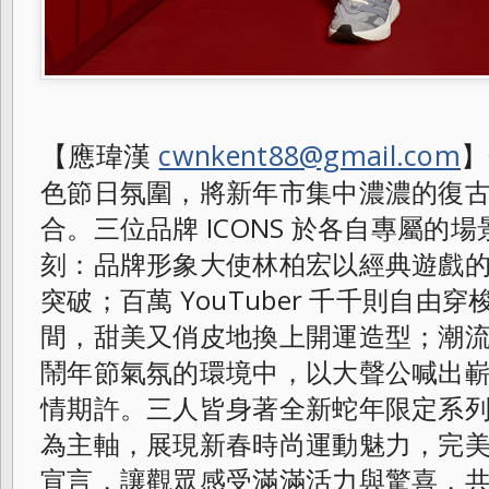
【應瑋漢
cwnkent88@gmail.com
】
色節日氛圍，將新年市集中濃濃的復
合。三位品牌 ICONS 於各自專屬的
刻：品牌形象大使林柏宏以經典遊戲
突破；百萬 YouTuber 千千則自
間，甜美又俏皮地換上開運造型；潮
鬧年節氣氛的環境中，以大聲公喊出
情期許。三人皆身著全新蛇年限定系
為主軸，展現新春時尚運動魅力，完
宣言，讓觀眾感受滿滿活力與驚喜，