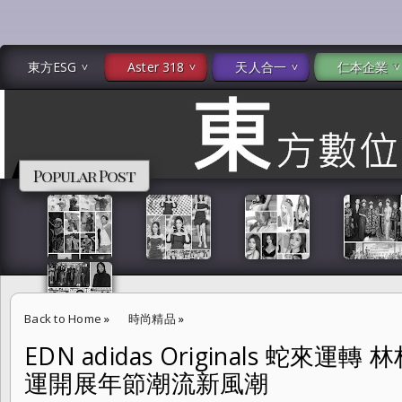
東方ESG
Aster 318
天人合一
仁本企業
Popular Post
Back to Home
»
時尚精品
»
EDN adidas Originals 蛇來
EDN adidas Originals 蛇來運轉 林柏宏、千千、派偉俊 紅運開展年
運開展年節潮流新風潮