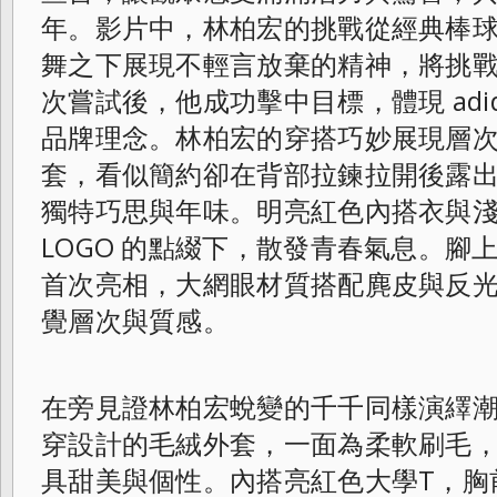
年。影片中，林柏宏的挑戰從經典棒
舞之下展現不輕言放棄的精神，將挑
次嘗試後，他成功擊中目標，體現 adidas "
品牌理念。林柏宏的穿搭巧妙展現層
套，看似簡約卻在背部拉鍊拉開後露
獨特巧思與年味。明亮紅色內搭衣與
LOGO 的點綴下，散發青春氣息。腳上的 
首次亮相，大網眼材質搭配麂皮與反
覺層次與質感。
在旁見證林柏宏蛻變的千千同樣演繹
穿設計的毛絨外套，一面為柔軟刷毛
具甜美與個性。內搭亮紅色大學T，胸前 3