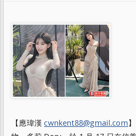
【應瑋漢
cwnkent88@gmail.com
】