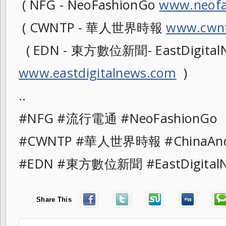
( NFG - NeoFashionGo
www.neofa
( CWNTP - 華人世界時報
www.cwnt
( EDN - 東方數位新聞- EastDigital
www.eastdigitalnews.com
)
..
#NFG #流行電通 #NeoFashionG
#CWNTP #華人世界時報 #ChinaAn
#EDN #東方數位新聞 #EastDigita
Share This