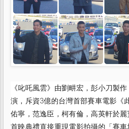
《叱吒風雲》由劉畊宏，彭小刀製作
演，斥資3億的台灣首部賽車電影《
佑寧，范逸臣，柯有倫，高英軒於麗
首映典禮直接重現電影拍攝的「賽車