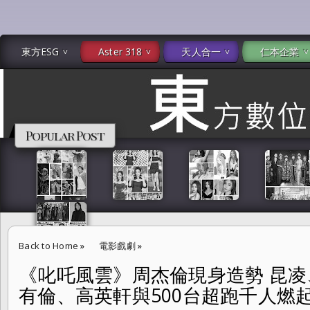
東方ESG
Aster 318
天人合一
仁本企業
Popular Post
Back to Home
»
電影戲劇
»
《叱吒風雲》周杰倫現身造勢 昆
《叱吒風雲》周杰倫現身造勢 昆凌、曹佑寧、范逸臣、柯有倫、高英軒與50
有倫、高英軒與500台超跑千人燃起賽車