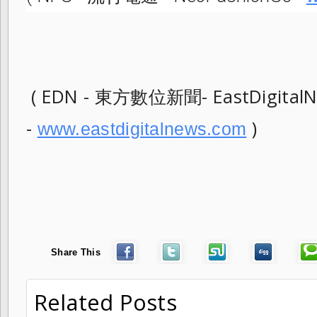
( EDN - 東方數位新聞- EastDigital
-
)
www.eastdigitalnews.com
Share This
Related Posts