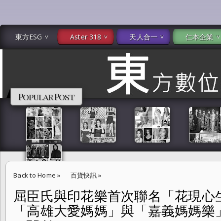
東方ESG
Aster 318
天人合一
仁本企業
Popular Post
Back to Home
»
百貨快訊
»
屈臣氏與印花樂首次聯名「花現心
屈臣氏與印花樂首次聯名「花現心生活」加價購商品 支持「高雄大愛媽
「高雄大愛媽媽」與「嘉義媽媽樂
車縫製作 -- EDN