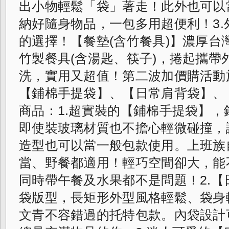
出小物輕鬆「袋」著走！此外也可以
納好隨身物品，一包多用超便利！3.
的選擇！【餐墊(含竹餐具)】
濃厚台
竹製餐具(含湯匙、筷子)，
捲起攜帶
洗，實用又超值！
第二波加價購活動於明
【鋪棉手提袋】、
【日常肩背袋】、
商品：1.超實裝的【
鋪棉手提袋】，
即使裝玻璃材質也不擔心輕微碰撞，
造型也可以當一般包款使用。上班族
當、野餐都適用！輕巧空間卻大，
能
同時帶午餐及水果都不是問題！2.【
袋版型，長矩形外型風格輕鬆、袋身
文青不容錯過的托特包款。內袋設計