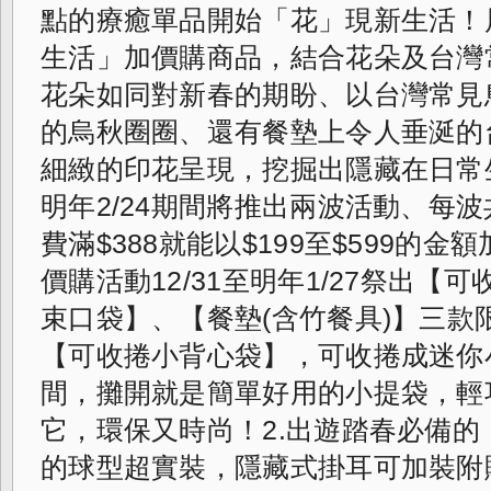
點的療癒單品開始「花」現新生活！
生活」加價購商品，
結合花朵及台灣
花朵如同對新春的期盼、
以台灣常見
的烏秋圈圈、
還有餐墊上令人垂涎的
細緻的印花呈現，
挖掘出隱藏在日常生
明年2/
24期間將推出兩波活動、每
費滿$
388就能以$199至$599的金
價購活動12/31至明年1/27祭出【
束口袋】、【餐墊(含竹餐具)】三款限
【可收捲小背心袋】，可收捲成迷你
間，攤開就是簡單好用的小提袋，輕
它，環保又時尚！2.出遊踏春必備的
的球型超實裝，隱藏式掛耳可加裝附