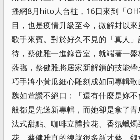
播網8月hito大台柱，16日來到「OH夜
目，也是疫情升級至今，
微解封以來
歌手來賓。對於好久不見的「
真人」
待，蔡健雅一進錄音室，
就端著一盤
蒞臨，
蔡健雅將居家新解鎖的技能帶
巧手將小黃瓜細心雕刻成如同專輯歌
魏如萱讚不絕口：「
還有什麼是妳不
般都是先送新專輯，
而她卻是拿了青
法式甜點、咖啡立體拉花、
香氛蠟燭
花，蔡健雅真的練就很多新才藝，
魏