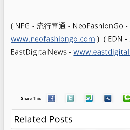
( NFG - 流行電通 - NeoFashionGo -
www.neofashiongo.com
) ( EDN
EastDigitalNews -
www.eastdigita
Share This
Related Posts