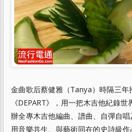
金曲歌后蔡健雅（
Tanya）時隔三
《DEPART》，
用一把木吉他紀錄世
辦全專木吉他編曲、
譜曲、自彈自唱
用音樂共生、
與藝術同在的史詩級作品