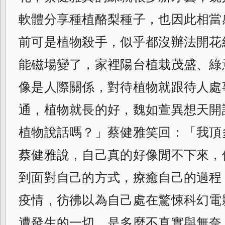
軟體分享種植酪梨種子，
也因此相當
前可是植物殺手，
似乎都沒辦法開花
能磁場變了，
家裡陽台植栽茂盛、綠
像是人際關係，
對待植物就跟待人處
通，植物就長的好，
魏如萱異想天開
植物說話嗎？」
蔡健雅笑回：「我頂多說
蔡健雅說，自己真的好像閒不下來，
到面對自己的方式，療癒自己的過程
疫情，彷彿以為自己處在驚悚科幻電
遭發生的一切，是多麼不真實與無奈