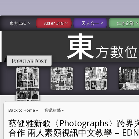
東方ESG
Aster 318
天人合一
仁本企業
Popular Post
Back to Home
»
音樂綜藝
»
蔡健雅新歌〈Photographs〉跨界與法
蔡健雅新歌〈Photographs〉跨界與法國女歌手Carla Bruni 合作 兩人
合作 兩人素顏視訊中文教學 -- ED