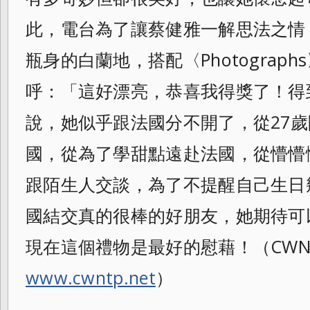
此，
電台為了讓蔡健雅一解思法之情
瓶身的白蘭地，搭配〈
Photogra
呼：「這好漂亮，
恭喜我得獎了！得
說，
她似乎跟法國分不開了，從27
國，
從為了學甜點遠赴法國，
從懵懵
跟陌生人交談，
為了不提醒自己生日
國結交真的很棒的好朋友，她期待可
現在這個禮物是最好的慰藉！（CWN
www.cwntp.net
）