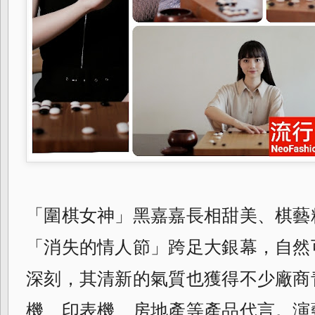
「圍棋女神」
黑嘉嘉長相甜美、棋藝
「消失的情人節」
跨足大銀幕，自然
深刻，
其清新的氣質也獲得不少廠商
機、印表機、
房地產等產品代言。演