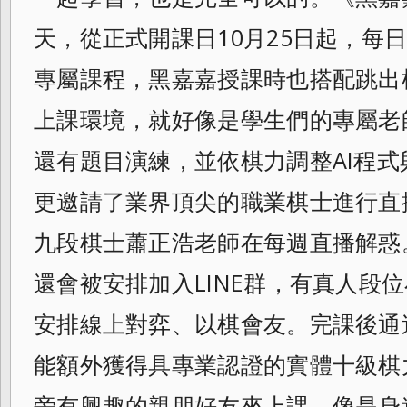
天，從正式開課日10月25日起，
每日
專屬課程，
黑嘉嘉授課時也搭配跳出
上課環境，
就好像是學生們的專屬老
還有題目演練，
並依棋力調整AI程
更邀請了業界頂尖的職業棋士進行直
九段棋士蕭正浩老師在每週直播解惑
還會被安排加入LINE群，
有真人段位
安排線上對弈、以棋會友。
完課後通
能額外獲得具專業認證的實體十級棋
旁有興趣的親朋好友來上課，
像是身