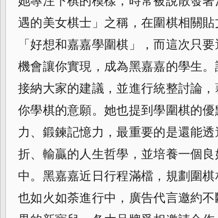
她專注下棋的模樣，時常被說散發著
遇的美女棋士」之稱，
在圍棋相關貼
「好想和嘉嘉學圍棋」，
而這次只要
機會讓你實現，
成為黑嘉嘉的學生。
接納大家的建議，
並進行統整討論，
你學棋的意願。
她也提到學圍棋的優
力、鍛鍊記憶力，
最重要的是還能透
折、輸贏的人生哲學，
並培養一個良
中。黑嘉嘉近日行程滿檔，
規劃圍棋
也如火如荼進行中，
廣告代言邀約不