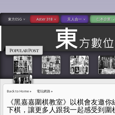
東方ESG
Aster 318
天人合一
仁本企業
Popular Post
Back to Home
»
電玩網路
»
《黑嘉嘉圍棋教室》以棋會友邀你線
《黑嘉嘉圍棋教室》以棋會友邀你線上見 黑嘉嘉:「我熱愛下棋，讓更多
下棋，讓更多人跟我一起感受到圍棋的
EDN