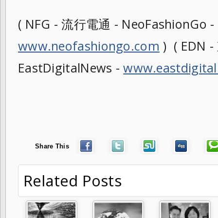
( NFG - 流行電通 - NeoFashionGo -
www.neofashiongo.com
) ( EDN
EastDigitalNews -
www.eastdigita
Share This
Related Posts