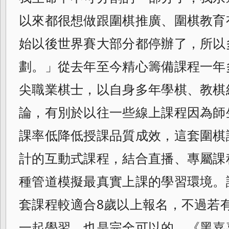
以來都很想做跟圍棋推廣、
圍棋教育
始以後世界賽大部分都停辦了，
所以
劃。」
從去年至今精心籌備課程一年
尖職業棋士，
以自身多年學棋、教棋
論，
有別於以往一些線上課程因為師
課率低降低授課品質成效，
這套圍棋
計的互動式課程，結合直播、
專屬課程
種管道模擬最真實上課的學習環境。
套課程較適合8歲以上報名，
不過若
一起學習，也是完全可以的。《
黑嘉