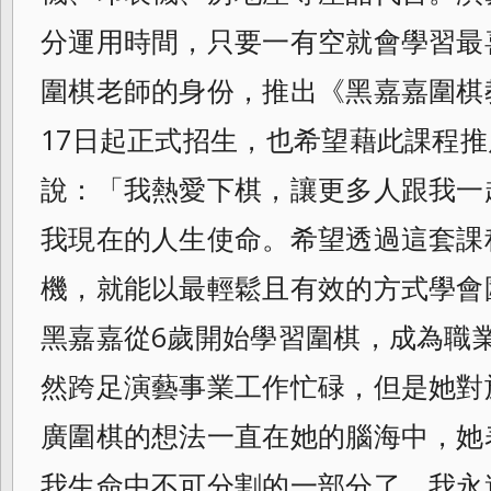
分運用時間，
只要一有空就會學習最
圍棋老師的身份，
推出《黑嘉嘉圍棋
17日起正式招生，
也希望藉此課程推
說：「我熱愛下棋，
讓更多人跟我一
我現在的人生使命。
希望透過這套課
機，
就能以最輕鬆且有效的方式學會
黑嘉嘉從6歲開始學習圍棋，
成為職
然跨足演藝事業工作忙碌，
但是她對
廣圍棋的想法一直在她的腦海中，
她
我生命中不可分割的一部分了，
我永