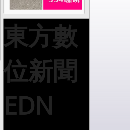
東方數
位新聞
EDN