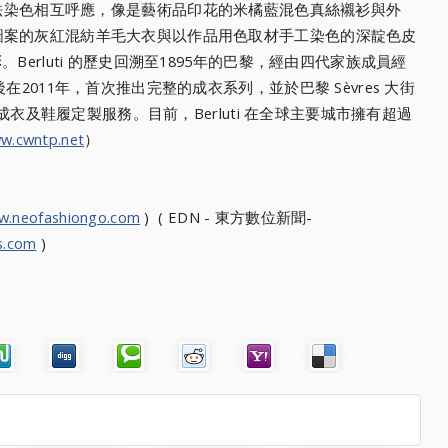
tina 古法染色相互呼應，像是藝術品印花的米橘藍混色真絲襯衫與外
圖案的灰紅混紡羊毛大衣與以作品用色取材手工染色
的深靛色皮
彩。
Berluti 的歷史回溯至1895年的巴黎，經由四代家族成員經
在2011年，
首次推出完整的成衣系列，並於巴黎 Sèvres 大街
湛成衣及鞋履定製服務。目前，Berluti 在全球主要城市擁有超過
w.cwntp.net
）
w.neofashiongo.com
) ( EDN - 東方數位新聞-
s.com
)