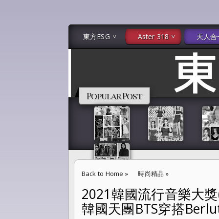
東方ESG
Aster 318
天人合
Popular Post
Back to Home
»
時尚精品
»
2021韓國流行音樂大獎( TM
2021韓國流行音樂大獎( TMA THE FACT MUSI
韓國天團BTS穿搭Berlu
EDN