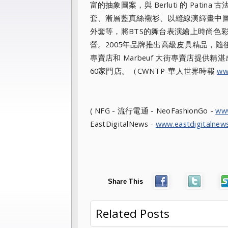
富的抽象圖案，與 Berluti 的 Pa
套、
漸層藍真絲襯衫、
以縫線演繹畫中
外套等，將BTS的舞台表演繪上時尚色
營。
2005年品牌推出高級皮具精品，隨後
專賣店和 Marbeuf 大街專賣店提供精
60家門店。（CWNTP-華人世界時報
ww
( NFG - 流行電通 - NeoFashionGo -
ww
EastDigitalNews -
www.eastdigitalnew
Share This
Related Posts