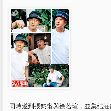
同時邀到張鈞甯與徐若瑄，並集結莊