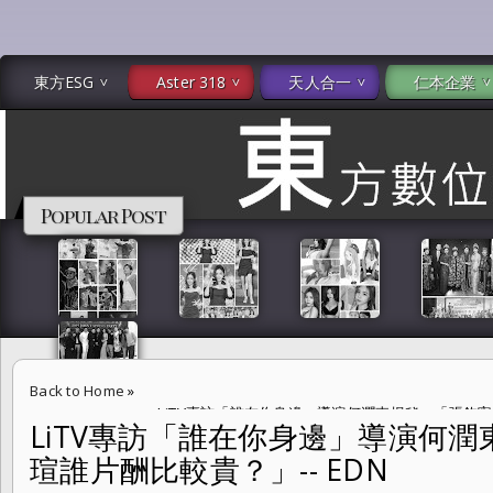
東方ESG
Aster 318
天人合一
仁本企業
Popular Post
Back to Home
»
LiTV專訪「誰在你身邊」導演何潤東揭秘：「張鈞甯與
LiTV專訪「誰在你身邊」導演何
瑄誰片酬比較貴？」-- EDN