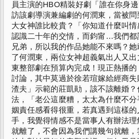
員主演的HBO精裝好劇「誰在你身
訪該劇導演兼編劇的何潤東，
當被問
大女神誰比較貴？「
你知道什麼叫情感
認識二十年的交情，而鈞甯…
我們都
兄弟，所以我的作品她能不來嗎？
她
了何潤東，
兩位女神超義氣出人又出
東整部劇在預算內完成！現正熱播的
討論，其中莫過於徐若瑄嫁給經商失
渣夫」示範的莊凱勛，該不該離婚？
法，「老公這麼糟，太太為什麼不分
姻責任感看得很重，若真遇到這樣的
手，我覺得情感不是當事人有辦法理
就離了，不會因為我們講幾句就離，