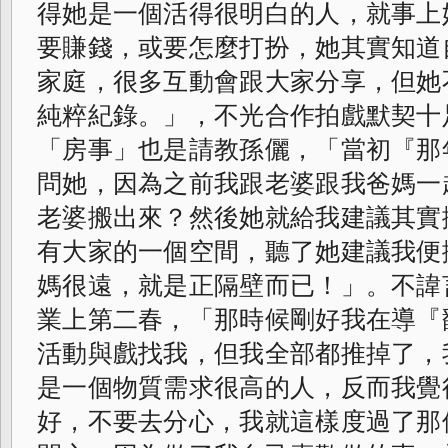
得她是一個活得很明白的人，就事上
要賺錢，或要怎麼打扮，她其實知道
家庭，
很多互動會跟大家分享，但她
純粹紀錄。」
，不光合作拍戲默契十
「房事」
也是請教孫儷，「當初『那
問她，
因為之前我跟老婆跟我爸媽一
老婆搬出來？
然後她就給我建議其實
有大家的一個空間，
聽了她建議我便
媽很遠，就是正隔壁而已！
」。不諱
業上第二春，「
那時候剛好我在導『
活動與戲找我，
但我全部都推掉了，
是一個物質需求很高的人，
反而我覺
好，不要去分心，
我就這樣度過了那