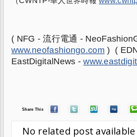
（CWNTP-華人世界時報 
www.cwntp
www.neofashiongo.com
 )  ( 
EastDigitalNews - 
www.eastdigi
Share This
No related post available