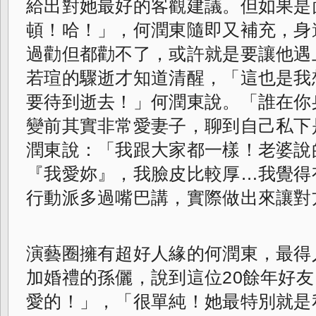
給出對她最好的客觀建議。
但如果是
頓！哈！」，何潤東隨即又補充，
身
過勸但都勸不了，
或許就是要讓他遇
若瑄的驟逝才知道清醒，
「這也是我
要待到逝去！」何潤東說。「
誰在你
變前其實非常愛妻子，
聊到自己私下
潤東說：「我跟大家都一樣！
老婆說
『我愛妳』，我臉皮比較厚…
我覺得
行動派多過嘴巴講，
實際做出來讓對
演藝圈擁有超好人緣的何潤東，
最得
加婚禮的孫儷，
說到這位20餘年好
愛的！」，「
很單純！她最特別就是