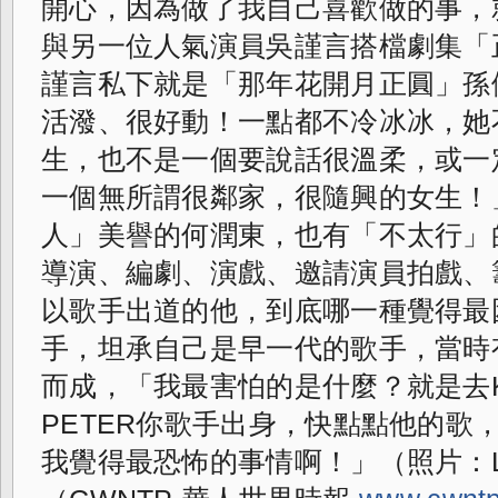
開心，
因為做了我自己喜歡做的事，
與另一位人氣演員吳謹言搭檔劇集「
謹言私下就是「那年花開月正圓」
孫
活潑、很好動！一點都不冷冰冰，
她
生，也不是一個要說話很溫柔，
或一
一個無所謂很鄰家，很隨興的女生！
人」美譽的何潤東，也有「不太行」
導演、編劇、演戲、邀請演員拍戲、
以歌手出道的他，到底哪一種覺得最
手，坦承自己是早一代的歌手，
當時
而成，「我最害怕的是什麼？
就是去
PETER你歌手出身，
快點點他的歌
我覺得最恐怖的事情啊！」（
照片：L