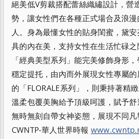
絕美低V剪裁搭配蕾絲織繡設計，
營
勢，
讓女性們在各種正式場合及浪漫
人。
身為最懂女性的貼身閨蜜，
黛安
具的內在美，
支持女性在生活忙碌之
「經典美型系列」
能完美修飾身形，
穩定提托，
由內而外展現女性專屬的
的「
FLORALE系列」，則秉持著
溫柔包覆美胸給予頂級呵護，賦予舒
無時無刻自帶女神姿態，展現不同凡
CWNTP-華人世界時報
www.cwntp.