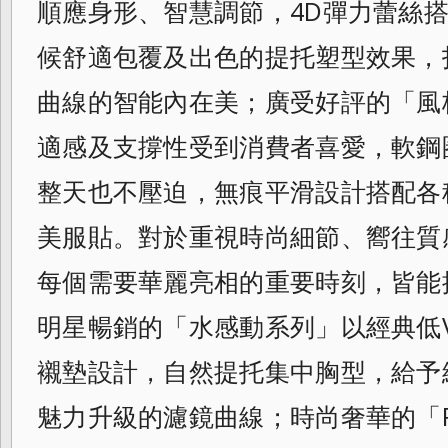
順應身形、智慧調節，
4D彈力蕾絲
候舒適包覆及出色的提托塑型
效果，
曲線的智能內在美；廣受好評的「
風
適感及支撐性受到消費者喜愛，
軟鋼
整天也不壓迫，
無痕平滑設計搭配各
美服貼。
對於重視時尚細節、嚮往質
每個需要華麗亮相的重要時刻，
皆能
明星暢銷的「水感動系列」
以經典低
襯墊設計，自然提托集中胸型，
給予
魅力升級的濾鏡曲線；時尚奢華的「