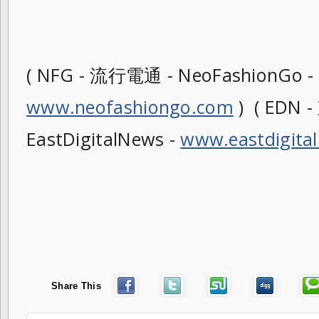
( NFG - 流行電通 - NeoFashionGo -
www.neofashiongo.com
) ( EDN
EastDigitalNews -
www.eastdigita
Share This