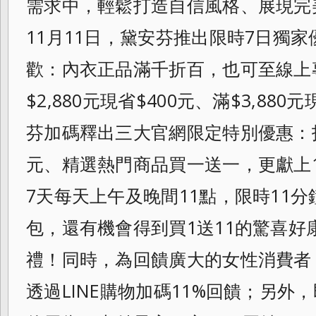
需求中，輕鬆打造自信風格、
展現完
11月11日，
黛安芬推出限時7日獨家
歡：
內衣正品滿千折百，也可至線上
$2,
880元現省$400元、滿$3,880元
芬加碼釋出三大官網限定特別優惠：
元、精選熱門商品買一送一，
更獻上
7天每天上午及晚間11點，
限時11
包，
還有機會得到買1送11的驚喜好
禮！同時，
為回饋廣大的女性消費者
透過LINE購物加碼11%回饋；
另外，