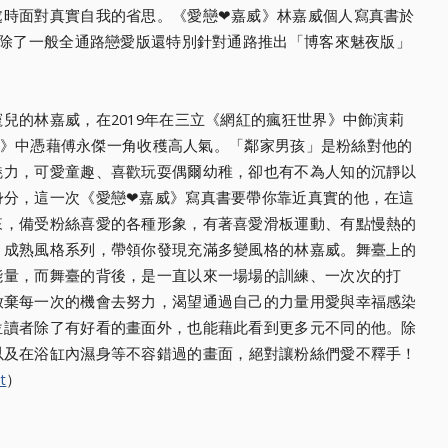
處時面對真實自我的省思。《愛戀❤嘉威》
林嘉威個人寫真書於
除了一般全通路戀愛版還特別針對通路推出「博客來魅夜版」
寵兒的林嘉威，
在2019年在三立《網紅的瘋狂世界》中飾演莉
上你》中憑藉傅永傑一角收穫高人氣。「鄰家男孩」
是粉絲對他的
魅力，
可愛童趣、喜歡玩耍偶爾幼稚，
卻也有不為人知的沉靜以
身分，這一次《愛戀❤嘉威》寫真書要帶你靠近真實的他，
在這
來，
備受粉絲喜愛的各種形象，有著喜愛滑板運動、
有點慢熱的
、成熟風格系列，
帶領你發現充滿多變風格的林嘉威。舞臺上的
能量，而舞臺的背後，
是一直以來一場場的訓練、一次次的打
放棄每一次的機會去努力，
渴望通過自己的力量用愛與幸福感染
位讀者除了有好看的畫面外，
也能藉此看到更多元不同的他。除
以及在浴缸內濕身等不容錯過的畫面，
絕對讓粉絲們愛不釋手！
t
）