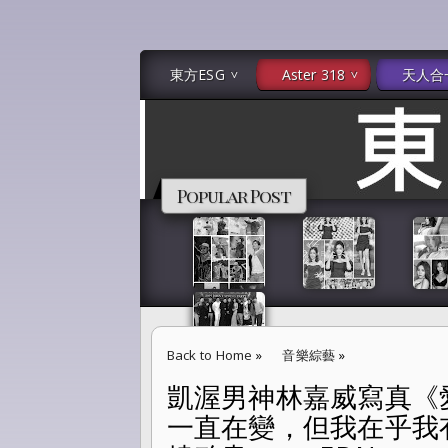
東方ESG
Aster 318
天人合
Popular Post
Back to Home
»
音樂綜藝
»
凱渥男神林嘉威寫真《
凱渥男神林嘉威寫真《愛戀❤嘉威》「我不在乎
一直在變，但我在乎我
想炙熱的燃燒殆盡。」--EDN