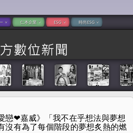
一
仁本企業
ESG
時尚ESG
愛戀❤嘉威》「我不在乎想法與夢想
想法與夢想一直在變，但我在乎我有沒有為了每個階段的夢
有沒有為了每個階段的夢想炙熱的燃