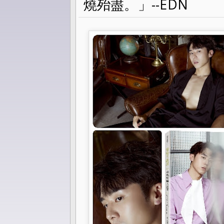
燒殆盡。」--EDN