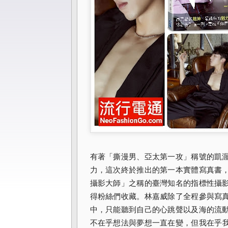
有著「撕漫男、
亞太第一攻」稱號的凱
力，這次終於推出的第一本實體寫真書
攝影大師」之稱的臺灣知名的指標性攝
得粉絲們收藏。
林嘉威除了全程參與寫
中，只能聽到自己的心跳聲以及海的流
不在乎想法與夢想一直在變，
但我在乎