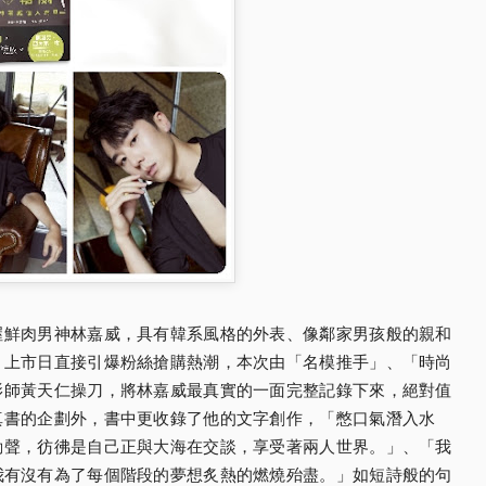
渥鮮肉男神林嘉威，具有韓系風格的外表、
像鄰家男孩般的親和
，
上市日直接引爆粉絲搶購熱潮，本次由「名模推手」、「
時尚
影師黃天仁操刀，
將林嘉威最真實的一面完整記錄下來，絕對值
真書的企劃外，書中更收錄了他的文字創作，
「憋口氣潛入水
動聲，
彷彿是自己正與大海在交談，享受著兩人世界。」、「
我
我有沒有為了每個階段的夢想炙熱的燃燒殆盡。」
如短詩般的句