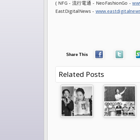
( NFG - 流行電通 - NeoFashionGo -
ww
EastDigitalNews -
www.eastdigitalnew
Share This
Related Posts