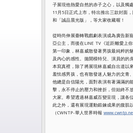
子展現他熱愛自然的赤子之心，
以及獨
11月5日正式上市，特出推出三款封面，
和「
誠品晨光版」，等大家收藏喔！
從時尚伸展臺轉戰戲劇表演成為廣告新
亞公主，
而後在LINE TV《近距離愛
第一印象，林嘉威散發著男孩最純粹的
及內心的感性。拋開模特兒、
演員的的
本寫真裡，除了將展現林嘉威自出道以
羞怯感男孩，也有散發迷人魅力的文青
他總是自信陽光，
面對表演有著滿滿的
擊，永不停止的壓力和挫折，
但始終不
大家。
希望透過林嘉威百變呈現，讓各
此之外，
還有展現運動鍛鍊成果的腹肌
（CWNTP-華人世界時報
www.cwntp.ne