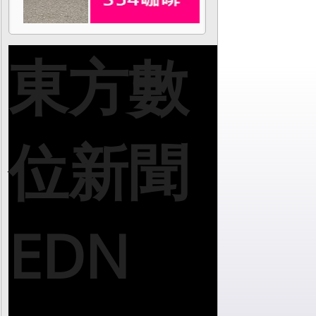
東方數
位新聞
EDN