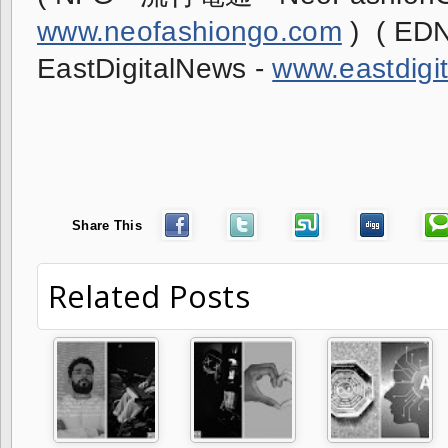
www.neofashiongo.com
 )  ( 
EastDigitalNews - 
www.eastdigi
Share This
Related Posts