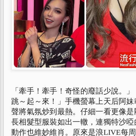
「牽手！牽手！
奇怪的廢話少說。」
跳～起～來！」
手機螢幕上天后阿妹
聲將氣氛炒到最熱。
仔細一看更像是
長相髮型服裝如出一轍，
連獨特沙啞
動作也維妙維肖。
原來是浪LIVE