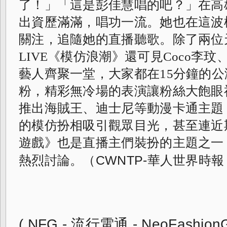
了！」「這是彭佳慧唱的吧？」在高
出資歷滿滿，唱功一流。
她也在這波
關注，追隨她的直播聽歌。
除了兩位
LIVE《模仿浪潮》
還可見Coco李
藝人齊聚一堂，
大家都在15分鐘的
粉，
精彩無冷場的表演讓粉絲大飽眼
推出海賊王、迪士尼等動漫卡通主題
的模仿扮相吸引觀眾目光，
甚至連近
遊戲》
也是直播主們裝扮的主題之一
（
CWNTP-華人世界時報
熱烈討論。