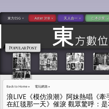
東方ESG
Aster 318
天人合一
仁本企業
Popular Post
Back to Home
»
電玩網路
»
浪LIVE《模仿浪潮》阿妹熱唱《牽手
浪LIVE《模仿浪潮》阿妹熱唱《牽手》high爆 彭佳慧《走在紅毯那一天》
在紅毯那一天》催淚 觀眾驚呼：是本人