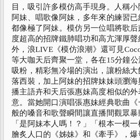
目，
吸引許多模仿高手現身。人稱小
阿妹、
唱歌像阿妹，
多年來的練習已
都像極了阿妹。
模仿另一位唱將歌后
度超高的招牌鐵肺唱功和高亢渾厚聲
外，浪LIVE《模仿浪潮》還可見Co
等大咖天后齊聚一堂，
各在15分鐘
吸粉，精彩無冷場的演出，
讓粉絲大
落西裝，
加上阿妹的招牌妹妹頭瀏海
播主語卉和天后張惠妹高度相似的外
意。當她開口演唱張惠妹經典歌曲《
般的嗓音和歌聲瞬間讓直播間觀眾暴
「是阿妹本人嗎！？」「根本一模一
膾炙人口的《姊妹》和《牽手》，
爆