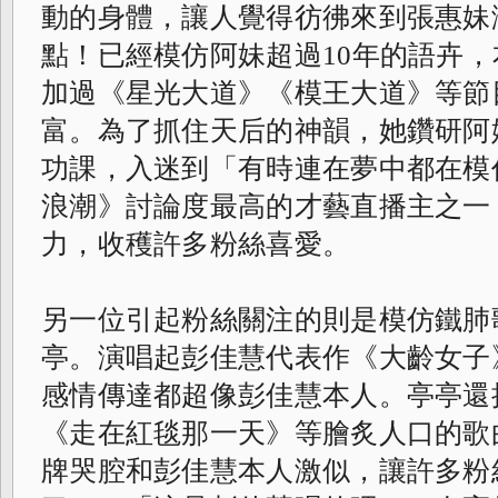
動的身體，
讓人覺得彷彿來到張惠妹
點！
已經模仿阿妹超過10年的語卉
加過《
星光大道》《模王大道》等節
富。
為了抓住天后的神韻，她鑽研阿妹
功課，
入迷到「有時連在夢中都在模
浪潮》
討論度最高的才藝直播主之一
力，
收穫許多粉絲喜愛。
另一位引起粉絲關注的則是模仿鐵肺
亭。
演唱起彭佳慧代表作《大齡女子
感情傳達都超像彭佳慧本人。亭亭還
《走在紅毯那一天》等膾炙人口的歌
牌哭腔和彭佳慧本人激似，讓許多粉