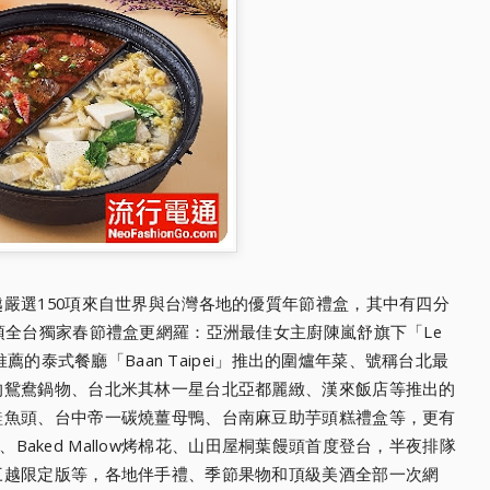
嚴選150項來自世界與台灣各地的優質年節禮盒，其中有四分
項全台獨家春節禮盒更網羅：亞洲最佳女主廚陳嵐舒旗下「Le
推薦的泰式餐廳「Baan Taipei」推出的圍爐年菜、號稱台北最
的鴛鴦鍋物、台北米其林一星台北亞都麗緻、漢來飯店等推出的
鮭魚頭、台中帝一碳燒薑母鴨、台南麻豆助芋頭糕禮盒等，更有
A、Baked Mallow烤棉花、山田屋桐葉饅頭首度登台，半夜排隊
三越限定版等，各地伴手禮、季節果物和頂級美酒全部一次網