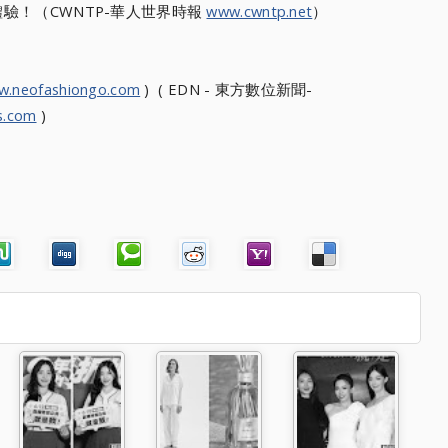
驗！（CWNTP-華人世界時報
www.cwntp.net
）
w.neofashiongo.com
) ( EDN - 東方數位新聞-
s.com
)