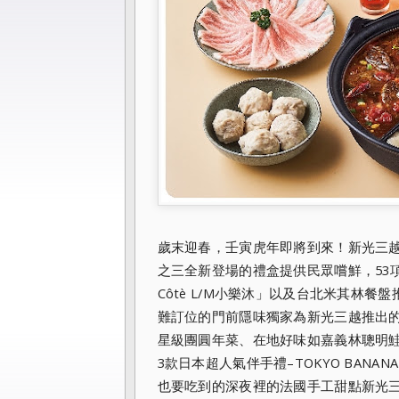
歲末迎春，壬寅虎年即將到來！新光三越
之三全新登場的禮盒提供民眾嚐鮮，53
Côtè L/M小樂沐」以及台北米其林餐盤
難訂位的門前隱味獨家為新光三越推出
星級團圓年菜、在地好味如嘉義林聰明
3款日本超人氣伴手禮–TOKYO BANAN
也要吃到的深夜裡的法國手工甜點新光