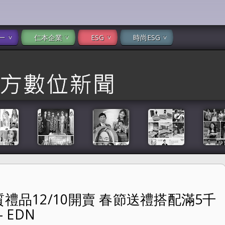
一
仁本企業
ESG
時尚ESG
禮品12/10開賣 春節送禮搭配滿5千
搭配滿5千現抵500史上最划算！ -- EDN
 EDN