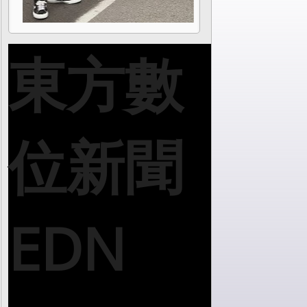
東方數
位新聞
EDN