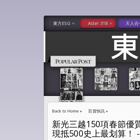
東方ESG
Aster 318
天人合
Popular Post
Back to Home
»
百貨快訊
»
新光三越150項春節優質
新光三越150項春節優質禮品12/10開賣 春節送禮
現抵500史上最划算！ --