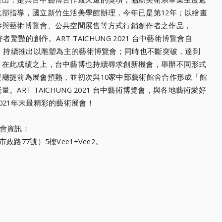
化部指導，國立新竹生活美學館辦理，
今年已是第12年；以繪畫
參與藝術博覽會、公共空間展售等方式行銷創作者之作品，
驚豔的創作。ART TAICHUNG 2021 台中藝術博覽會自
，
持續推出以雕塑為主的藝術博覽會；同時也不斷突破，
達到
。在此成績之上，
台中藝博也持續尋求創新機會，舉辦不同形式
展廳提前為展會預熱，
並初次與10家中部藝術館舍合作形成「館
ART TAICHUNG 2021 台中藝術博覽會，與各地藝術愛好
021年末最精彩的藝術展會！
會展會資訊：
市政路77號）
5樓Vee1+Vee2。