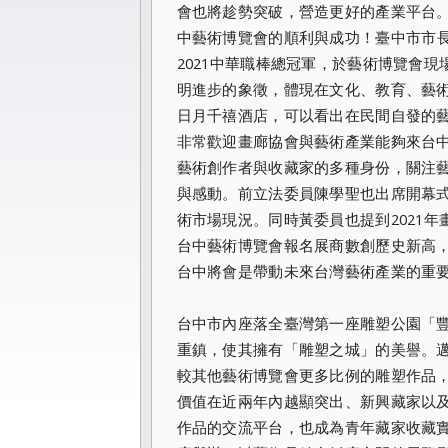
會也將趁勢突破，
營造更好的產業平台
中藝術博覽會的順利與成功！
臺中市市
2021中華職棒總冠軍，
於藝術博覽會現
明進步的象徵，體現在文化、教育、藝
日月千禧酒店，
可以看出在民間自發的
非常歡迎畫廊協會與藝術產業能夠來台
藝術創作者與收藏家的多種身份，
關注
與感動。前立法委員陳學聖也出席開幕
術市場現況。
同時黃委員也提到2021
台中藝術博覽會報名展商數創歷史新高
台中將會是帶動未來台灣藝術產業的重
台中市內座落全臺灣第一座雕塑公園「
重鎮，使其擁有「
雕塑之城」的美譽。邁入
較其他藝術博覽會更多比例的雕塑作品
價值在近兩年內越顯突出、
新興藏家以
作品的交流平台，
也成為青年藏家收藏