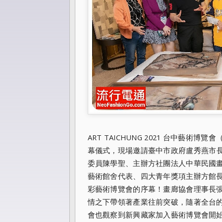
ART TAICHUNG 2021 台中藝術博
幕儀式，
現場邀請臺中市政府盧秀燕市
委員陳學聖、
主辦方社團法人中華民國
藝術館舍代表、
四大青年獎項主辦方館
彩藝術博覽會的序幕！
畫廊協會理事長
情之下帶領著產業往前突破，隨著全台
會也觀察到新興藏家加入藝術博覽會開