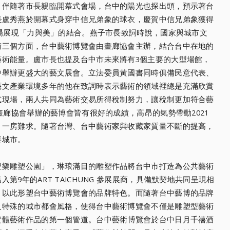
。伴隨著市長親臨開幕式會場，
台中的陽光也探出頭，預示著台
長盧秀燕於開幕式身穿中信兄弟象的球衣，
慶賀中信兄弟象獲得
場展現「力與美」的結合。燕子市長致詞時說，
國家與城市文
術三個方面，
台中藝術博覽會由畫廊協會主辦，結合台中在地的
藝術能量。
盧市長也提及台中市未來將有3個主要的大型場館，
中舉辦更盛大的藝文展會。
立法委員黃國書同時俱備民意代表、
藝文產業環境多年的他在致詞時表示藝術的領域裡總是充滿欣賞
式現場，
兩人共同為藝術交易所得稅制努力，讓稅制更加符合藝
年畫廊協會舉辦的藝博會皆有很好的成績
，高昂的氣勢帶動2021
，
一房難求。隨著台灣、台中藝術家與收藏家質量不斷的提高，
要城市。
豐樂雕塑公園」，
琳琅滿目的雕塑作品將台中市打造為公共藝術
第9年的ART TAICHUNG 參展展商，
具備默契地共同呈現相
，
以此形塑台中藝術博覽會的品牌特色。
而隨著台中藝博的品牌
及特殊的城市都會風格，
使得台中藝術博覽會不僅是雕塑型藝術
實體藝術作品的第一個管道。
台中藝術博覽會於台中日月千禧酒