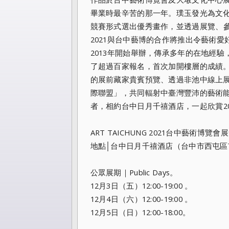
畢業時最辛苦的那一年。
璞玉發光為文
競賽形式選出優秀畫作，並透過展覽、
2021與台中藝博的合作將推出令藝術愛好者
2013年開始舉辦，傳承多年的在地經驗
了超過百家報名，首次加開樓層的成績
的展前藏家貴賓預覽、
透過非池中線上
際聯盟」，
共同輻射中臺灣豐沛的藝術能量。
者，相約台中日月千禧酒店，
一起欣賞2
ART TAICHUNG 2021台中藝術博覽
地點│台中日月千禧酒店（台中市西屯區
公眾展期｜Public Days。
12月3日（五）12:00-19:00 。
12月4日（六）12:00-19:00 。
12月5日（日）12:00-18:00。