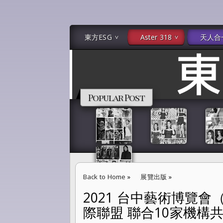
東方ESG
Aster 318
天人合
Popular Post
Back to Home
»
展覽出版
»
2021 台中藝術博覽會（
2021 台中藝術博覽會（ART TAICHUNG）
際聯盟 聯合10家機構共
EDN