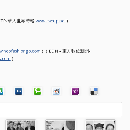
NTP-華人世界時報
www.cwntp.net
）
w.neofashiongo.com
) ( EDN - 東方數位新聞-
s.com
)