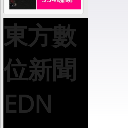
東方數
位新聞
EDN