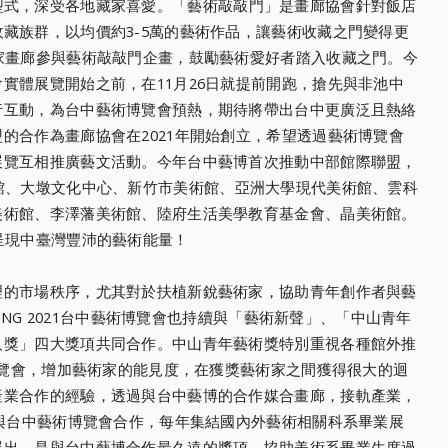
型式，深受各地藏家喜愛。「
藝術敲敲門」是畫廊協會針對飯店
藏族群，以均價約3-5萬的藝術作品，
讓藝術收藏之門變得更
家畫廊參與藝術敲敲門企畫，
鼓勵藝術愛好者踏入收藏之門。今
實體展覽開始之前，在11月26日就提前開跑，
搶先與非池中
行互動，
為台中藝術博覽會預熱，
期待將帶出台中更廣泛且熱絡
的合作為畫廊協會在2021年開始創立，
希望透過藝術博覽會
展覽互相推廣藝文活動。
今年台中藝博首次推動中部館際聯盟，
館、大墩文化中心、新竹市美術館、
亞洲大學現代美術館、雲科
美術館、李澤藩美術館、陸府生活美學教育基金會、
晶美術館。
呈現中臺灣豐沛的藝術能量！
理的市場秩序，
尤其對於扶植新銳藝術家，
協助青年創作者與藝
HUNG 2021台中藝術博覽會也持續與「藝術新聲」、「
中山青年
人獎」
四大獎項共同合作。中山青年藝術獎特別重視各種館外推
博覽會，增加藝術家的能見度，
在獲獎藝術家之間獲得很大的迴
產業合作的經驗，
透過與台中藝博的合作媒合畫廊，接軌產業，
年與台中藝術博覽會合作，
每年集結國內外藝術相關科系畢業展
展出，是與台中藝博合作最久遠的獎項，
協助美術系畢業生度過