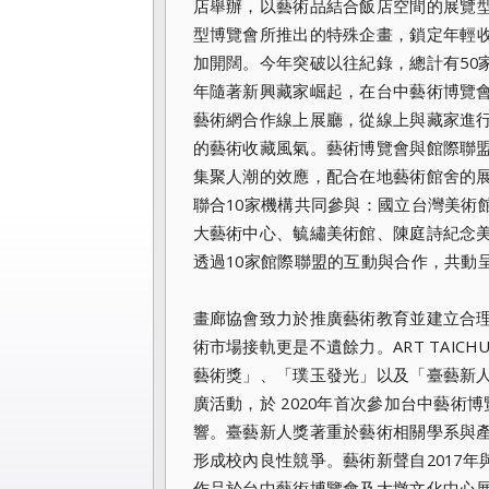
店舉辦，
以藝術品結合飯店空間的展覽
型博覽會所推出的特殊企畫，
鎖定年輕收
加開闊。今年突破以往紀錄，
總計有50
年隨著新興藏家崛起，
在台中藝術博覽會
藝術網合作線上展廳，從線上與藏家進
的藝術收藏風氣。
藝術博覽會與館際聯盟
集聚人潮的效應，
配合在地藝術館舍的
聯合10家機構共同參與：
國立台灣美術
大藝術中心、毓繡美術館、
陳庭詩紀念
透過10家館際聯盟的互動與合作，
共動
畫廊協會致力於推廣藝術教育並建立合
術市場接軌更是不遺餘力。ART TAIC
藝術獎」、「璞玉發光」以及「臺藝新
廣活動，於 2020年首次參加台中藝術
響。
臺藝新人獎著重於藝術相關學系與
形成校內良性競爭。
藝術新聲自2017
作品於台中藝術博覽會及大墩文
化中心