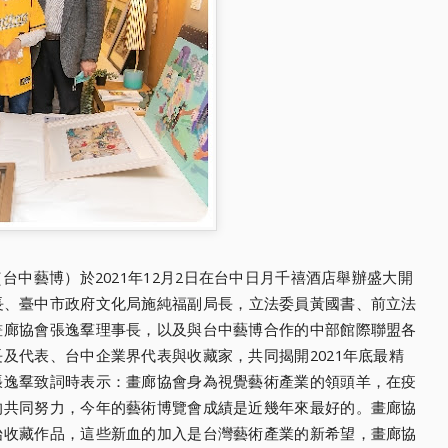
覽會（台中藝博）
於2021年12月2日在台中日月千禧酒店舉辦盛大開
長、臺中市政府文化局施純福副局長，
立法委員黃國書、前立法
畫廊協會張逸羣理事長，
以及與台中藝博合作的中部館際聯盟各
長及代表、台中企業界代表與收藏家，
共同揭開2021年底最精
張逸羣致詞時表示：
畫廊協會身為視覺藝術產業的領頭羊，
在疫
的共同努力，
今年的藝術博覽會成績是近幾年來最好的。
畫廊協
始收藏作品，
這些新血的加入是台灣藝術產業的新希望，畫廊協