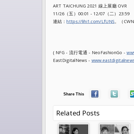
ART TAICHUNG 2021 線上展廳 OVR
11/26（五）00:01 - 12/07（二）23:59
連結：
https://lihi1.com/LfUNS
。（
CW
( NFG - 流行電通 - NeoFashionGo -
ww
EastDigitalNews -
www.eastdigitalnew
Share This
Related Posts