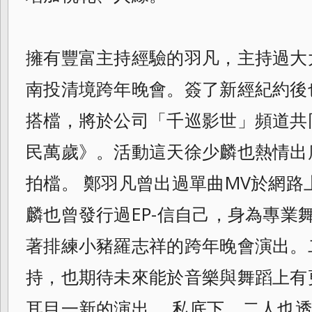
擁有豐富主持經驗的羽凡，主持過大
南投清境跨年晚會。簽了新經紀約後
搭檔，將於公司「千巡影世」頻道共
民萬歲》。活動這天徐少麟也熱情出
拍檔。 鄭羽凡曾出過單曲MV於網路
麟也曾發行過EP-信自己，身為專業
著排練小豬羅志祥的跨年晚會演出。
持，
也期待未來能於音樂與舞蹈上有
耳目一新的演出。 私底下，二人也