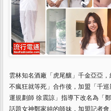
雲林知名酒廠「
虎尾釀」千金亞亞，結
不瘋狂就等死」
合作後，加盟「千巡
運規劃師 徐震諒」指導下改名為「
話題女神鄭家純的師妹，加盟記者會