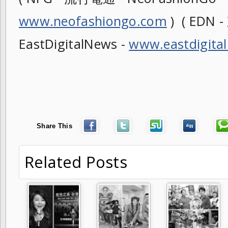
www.neofashiongo.com
) ( EDN
EastDigitalNews -
www.eastdigita
Share This
Related Posts