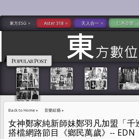
東方ESG
Aster 318
天人合一
仁本企業
Popular Post
Back to Home
»
音樂綜藝
»
女神鄭家純新師妹鄭羽凡加盟「千
女神鄭家純新師妹鄭羽凡加盟「千巡影世」經紀 與徐少麟搭檔網路節目《鄉
搭檔網路節目《鄉民萬歲》-- EDN