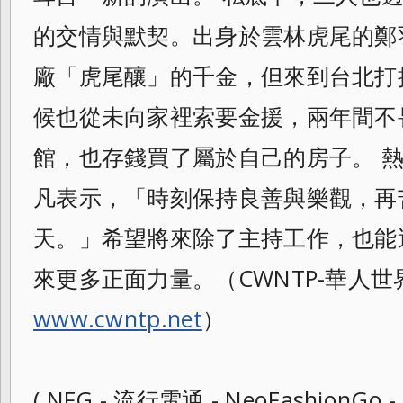
的交情與默契。
出身於雲林虎尾的鄭
廠「虎尾釀」的千金，
但來到台北打
候也從未向家裡索要金援，
兩年間不
館，也存錢買了屬於自己的房子。 
凡表示，「時刻保持良善與樂觀，
再
天。」希望將來除了主持工作，
也能
來更多正面力量。（CWNTP-
華人世
www.cwntp.net
）
( NFG - 流行電通 - NeoFashionGo -