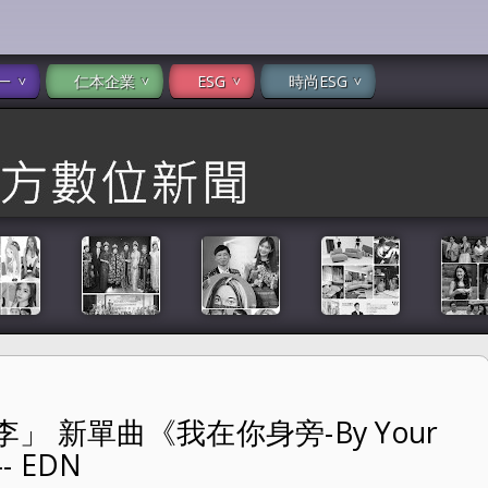
一
仁本企業
ESG
時尚ESG
 新單曲《我在你身旁-By Your
our Side》為台日防疫加油 -- EDN
- EDN