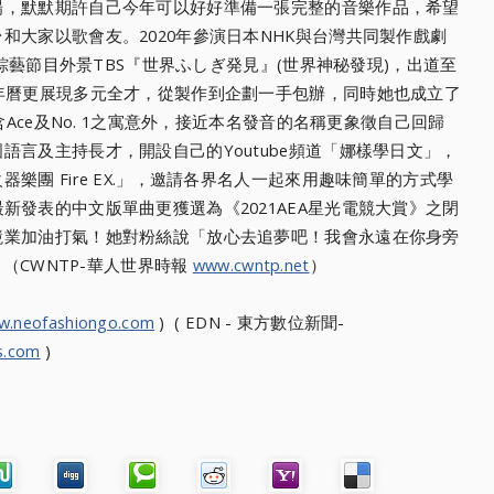
場，
默默期許自己今年可以好好準備一張完整的音樂作品，
希望
台和大家以歌會友。
2020年參演日本NHK與台灣共同製作戲劇
綜藝節目外景TBS『
世界ふしぎ発見』(世界神秘發現)，出道至
年曆更展現多元全才，從製作到企劃一手包辦，
同時她也成立了
ce及No. 1之寓意外，
接近本名發音的名稱更象徵自己回歸
國語言及主持長才，
開設自己的Youtube頻道「娜樣學日文」，
樂團 Fire EX.」，邀請各界名人一起來用趣味簡單的方式學
最新發表的中文版單曲更獲選為《
2021AEA星光電競大賞》之閉
競業加油打氣！她對粉絲說「
放心去追夢吧！我會永遠在你身旁
（CWNTP-華人世界時報
www.cwntp.net
）
w.neofashiongo.com
) ( EDN - 東方數位新聞-
s.com
)