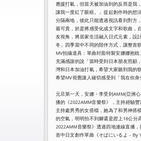
應援打氣，
但當天被加油到的反而是我
讓我一度紅了眼眶。」
提起創作時的想
分隔兩地，
彼此只能透過視訊看到對方
最可貴，於是將感受化成文字和歌曲，
友視角，將居家生活融入日式元素，設
冬」
四季當中不同的陪伴方式，讓整首
MV拍攝道具：
單曲封面特製安娜娜抱枕
充滿感謝的說「當時受到日本朋友照顧
灣和日本加油打氣，
希望大家聽到我的
希望MV視覺讓人確切感受到「
我在你身
元旦第一天，安娜・李受到AMM(亞洲心
播的《
2022AMM音樂祭》，
主持經驗豐
主持處男秀的女搭檔，
她為了和男神搭
的空氣，
明明拍不到腳還是蹬上16公分
2022AMM音樂祭》透過四地連線直播，
首中日文創作單曲《そばにいるよ - By Y