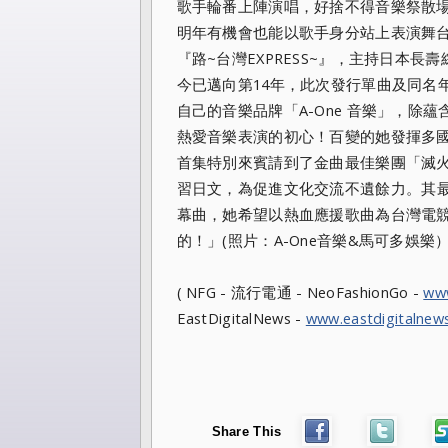
歌手輪番上陣演唱，好捨不得音樂祭散
明年有機會也能以歌手身分站上表演舞
『路~
台灣EXPRESS~』，主持日本長壽
今已邁向第14年，
此次發行單曲及同名
自己的音樂品牌「A-One 音樂」，除蘊含A
熱愛音樂表演的初心！
百變的她發揮多
首集特別來賓請到了金曲最佳樂團「滅火器
習日文，
為促進文化交流不遺餘力。其
幕曲，
她希望以熱血應援歌曲為台灣電
的！」(照片：A-One音樂&
馬可多娛樂）
( NFG - 流行電通 - NeoFashionGo -
ww
EastDigitalNews -
www.eastdigitalnew
Share This