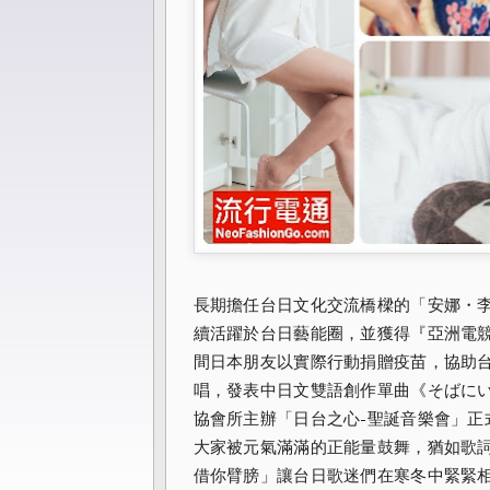
長期擔任台日文化交流橋樑的「安娜・
續活躍於台日藝能圈，並獲得『亞洲電
間日本朋友以實際行動捐贈疫苗，協助
唱，
發表中日文雙語創作單曲《そばにいるよ 
協會所主辦「
日台之心-聖誕音樂會」正
大家被元氣滿滿的正能量鼓舞，
猶如歌
借你臂膀」讓台日歌迷們在寒冬中緊緊