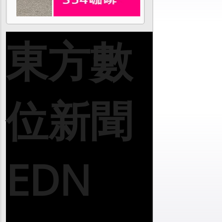
東方數
位新聞
EDN