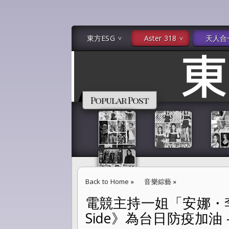
東方ESG
Aster 318
天人合
Popular Post
Back to Home
»
音樂綜藝
»
電競主持一姐「安娜・李」
電競主持一姐「安娜・李」 新單曲《我在你身旁-By Y
Side》為台日防疫加油 -