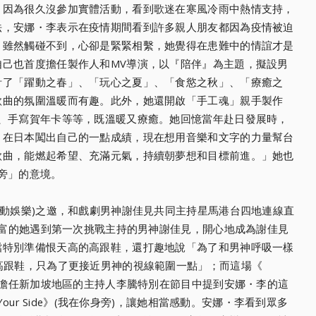
，因為很久沒參加實體活動，
看到歌迷在寒風冷雨中熱情支持，
法，安娜・
李表示在疫情期間看到許多親人朋友都因為疫情被迫
，雖然觸碰不到，心卻是緊緊相繫，
她覺得在患難中的情誼才是
自己也首度擔任製作人和MV導演，以『陪伴』為主題，
擬設男
計了「躍動之春」、「
玩心之夏」、「食慾之秋」、「療癒之
歌曲的氛圍溫暖而有趣。此外，
她還開啟「手工魂」親手製作
、手寫賀年卡等等，既溫暖又療癒。
她回憶當年赴日發展時，
，
在日本闖出自己的一點成績，
現在想用音樂和文字的力量幫台
歌曲，能燃起希望、充滿元氣，
持續朝夢想和目標前進。」她也
旁」的意境。
動娛樂)之邀，
和戲劇男神謝佳見共同主持星馬港台四地連線直
富的她遇到第一次挑戰主持的男神謝佳見，
開心地成為謝佳見
檔特別準備恨天高的高跟鞋，還打趣地說「
為了和男神呼吸一樣
高跟鞋，
只為了更接近男神的視線範圍一點」；而這場《
擔任新加坡地區的主持人李騰特別在節目中提到安娜・
李的這
our Side》(我在你身旁)，讓她相當感動。安娜・
李看到眾多