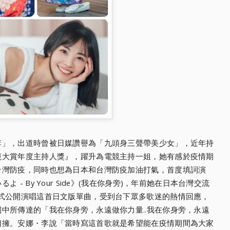
李」，
出道時曾被日媒讚譽為「九頭身三聲帶美少女」，
近年持
競大賞年度主持人獎』
，躍升為電競主持一姐，
她有感於疫情期
台灣防疫，
同時也想為日本和台灣防疫加油打氣，首度填詞演
- By Your Side》(我在你身旁)，年前她在日本台灣交流
式公開演唱這首日文版單曲，
受到台下眾多歌迷的熱情回應，
詞中所傳達的「我在你身旁，永遠做你力量..我在你身旁，
永遠
相擁。安娜・李說「
當時寫這首歌就是希望能在疫情期間為大家