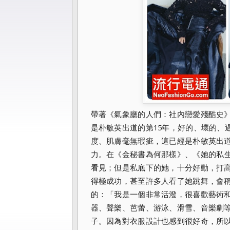
帶著《氣象廳的人們：
社內戀愛殘酷史
是朴敏英出道的第15年，好的、
壞的、
度、肌膚毫無瑕疵，這已經是朴敏英出道
力。在《
金秘書為何那樣》、《她的私
看見；但是私底下的她，十分好動，
打
得極成功，甚至許多人看了她跳舞，會
的：「我是一個非常活潑，
很喜歡藝術
器、聲樂、芭蕾、游泳、滑雪、音樂劇
子。
因為對衣服設計也感到很好奇，
所