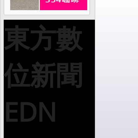
東方數
位新聞
EDN