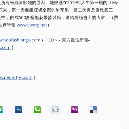
是所有粉絲喜歡她的原因。她曾經在2019年人生第一場的《
My
花果，
第一天要瘋狂切全部的無花果，第二天再反覆燉煮三
瓶中，
做成500多瓶無花果醬裝箱，送給粉絲會上的大家。（照
人世界時報
www.cwntp.net
）
w.neofashiongo.com
) ( EDN - 東方數位新聞-
s.com
)
w.neoartgo.com
)