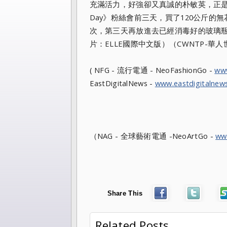
充滿活力，好強卻又真誠的朴敏英，
正
Day》粉絲會前三天，買了120公斤的無
次，
第三天再放進去已經消毒好的玻璃
片：
ELLE國際中文版）（CWNTP-華
( NFG - 流行電通 - NeoFashionGo -
ww
EastDigitalNews -
www.eastdigitalnew
（NAG - 全球藝術電通 -NeoArtGo -
ww
Share This
Related Posts