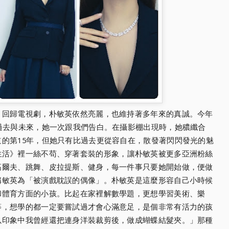
》回歸電視劇，朴敏英依然亮麗，
也維持著多年來的真誠。今年
過去與未來，她一次跟我們告白。在攝影棚出現時，
她穠纖合
的第15年，
但她只有比過去更從容自在，散發著閃閃發光的魅
生活》裡一絲不苟、穿著套裝的形象，
讓朴敏英被更多亞洲粉絲
高爾夫、跳舞、皮拉提斯、健身，每一件事只要她開始做，
便做
稱敏英為「
被演戲耽誤的偶像」。朴敏英是這麼形容自己小時候
和體育方面的小孩。比起在家裡解數學題，
更想學習美術、樂
等，
想學的都一定要嘗試過才會心滿意足，是個非常有活力的孩
以印象中我曾經還把連身洋裝裁剪後，做成蝴蝶結髮夾。」
那種