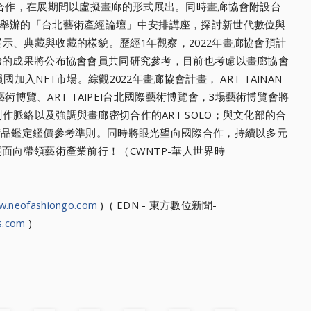
EchoX合作，在展期間以虛擬畫廊的形式展出。同時畫廊協會附設台
 2021舉辦的「台北藝術產經論壇」中安排講座，探討新世代數位與
示、典藏與收藏的樣貌。歷經1年觀察，2022年畫廊協會預計
驗的成果將公布協會會員共同研究參考，目前也考慮以畫廊協會
加入NFT市場。綜觀2022年畫廊協會計畫， ART TAINAN
中藝術博覽、ART TAIPEI台北國際藝術博覽會，3場藝術博覽會將
脈絡以及強調與畫廊密切合作的ART SOLO；與文化部的合
術品鑑定鑑價參考準則。同時將眼光望向國際合作，持續以多元
面向帶領藝術產業前行！（CWNTP-華人世界時
w.neofashiongo.com
) ( EDN - 東方數位新聞-
s.com
)