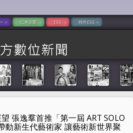
一
仁本企業
ESG
時尚ESG
望 張逸羣首推「第一屆 ART SOLO
ART SOLO 藝枝獨秀藝術博覽會」帶動新生代藝術家 讓藝
帶動新生代藝術家 讓藝術新世界聚