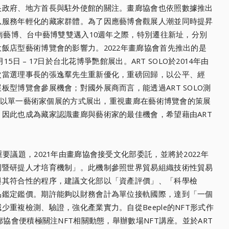
央政府、地方首長與駐外使館的關注。畫廊協會也依照數據推出
以服務年輕化的藏家群體。為了因應藝博會觀展人潮並同時提昇
台南藝博、台中藝博雙雙邁入10週年之際，特別遷往新址，分別
飯店型藝術博覽會的影響力。2022年畫廊協會首先推出的是
15日 – 17日於台北花博爭艷館展出。ART SOLO於2014年由
次當選理事長的張逸羣先生重新優化，重磅回歸，以公平、經
型博覽會參展機會；對國外展商而言，能透過ART SOLO測
LO以單一藝術家個展的方式展出，重視畫廊在藝術博覽會的策展
因此也成為藏家認識畫廊與藝術家的最佳機會，希望藉由ART
要議題，2021年由畫廊協會接受文化部委託，並將於2022年
則暨研提人才培育機制」。此機制參照世界貿易組織技術性貿易
與其符合性的程序，建議文化部以「資產評價」、「科學檢
品鑑定鑑價。期許能夠以財務會計為單位接軌國際，達到「一個
重複檢測、驗證，強化產業實力。自從Beeple的NFT形式作
廊協會便積極關注NFT相關動態，舉辦數場NFT講座。並於ART