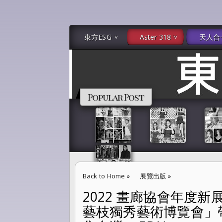
東方ESG
Aster 318
天人合
Popular Post
Back to Home
»
展覽出版
»
2022 畫廊協會年度新展
2022 畫廊協會年度新展望 張逸羣首推「第一屆 
藝枝獨秀藝術博覽會」
術新世界聚焦台灣 -- EDN