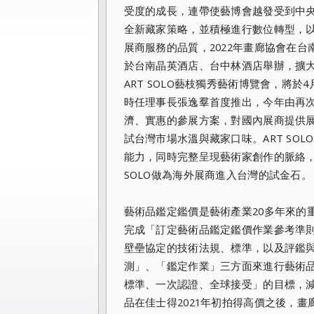
受度的成長，連帶使藝博會越發受到中
全新藏家策略，並積極進行數位轉型，
展商服務的品質，2022年畫廊協會在
於台南晶英酒店、台中林酒店舉辦，擴大
ART SOLO藝枝獨秀藝術博覽會，將於4月
時任理事長張逸羣首度推出，今年由再
濟、實惠的參展方案，對國內展商提供展板
試台灣市場水溫與藏家口味。ART SO
能力，同時完整呈現藝術家創作的脈絡，
SOLO做為海外展商進入台灣的試金石。
藝術品鑑定鑑價是藝術產業20多年來的重
完成「訂定藝術品鑑定鑑價作業參考準
壁壘協定的技術法規、標準，以及評鑑
測」、「鑑定作業」三方面來進行藝術
標準、一次認證、全球接受」的目標，減少
品在佳士得2021年初拍得高價之後，畫