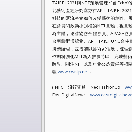
TAIPEI 2021與NFT策展管理平台
北藝術產經研究室亦在ART TAIPEI
科技的匯流將會如何改變藝術的創作、展
在會員間啟動小規模的NFT實驗，視實
為主體，邀請協會全體會員、APAGA會員國
台南藝術博覽會、ART TAICHUNG台
持續辦理，並增加以藝術家個展，梳理創作
作則將強化MIT新人推薦特區、完成藝
跨界、關注NFT以及社會公益責任等相關
報
www.cwntp.net
）
( NFG - 流行電通 - NeoFashionGo -
ww
EastDigitalNews -
www.eastdigitalnew