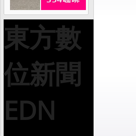
東方數
位新聞
EDN