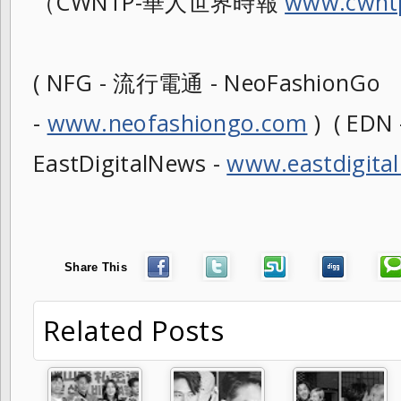
（CWNTP-華人世界時報
www.cwnt
( NFG - 流行電通 - NeoFashionGo
-
www.neofashiongo.com
) ( ED
EastDigitalNews -
www.eastdigita
Share This
Related Posts