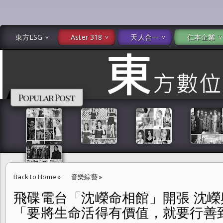
東方ESG
Aster 318
天人合一
仁本企業
Popular Post
Back to Home
»
音樂綜藝
»
飛碟電台「沈嶸命相館」開張 沈嶸
飛碟電台「沈嶸命相館」開張 沈嶸與亞瑟 開春解運談姻緣「要將生命
「要將生命活得有價值，就要行善到最
刻。」-- EDN