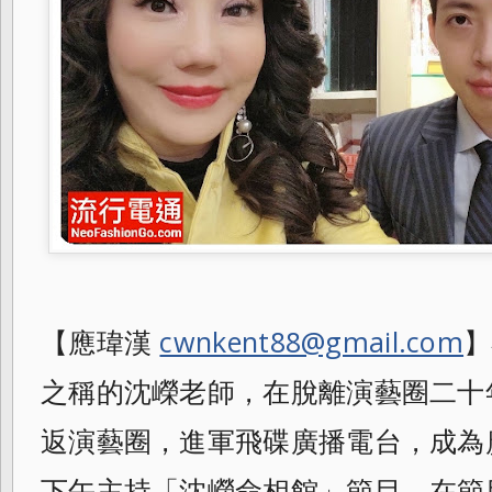
【應瑋漢
cwnkent88@gmail.com
】
之稱的沈嶸老師，在脫離演藝圈二十
返演藝圈，進軍飛碟廣播電台，成為
下午主持「沈嶸命相館」節目，在節