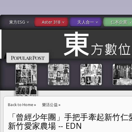
東方ESG
Aster 318
天人合一
仁本企業
Popular Post
Back to Home
»
樂活公益
»
「曾經少年團」手把手牽起新竹仁
「曾經少年團」手把手牽起新竹仁愛兒童之家小朋友 歡度新竹愛家農場 -- 
新竹愛家農場 -- EDN