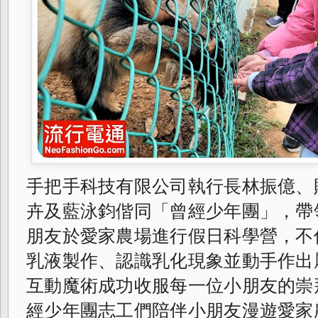
手
把手科技有限公司執行長林振億、
卉及藍泳鈞偕同「曾經少年團」，帶
朋友於愛家農場進行假日科學營，不
乳液製作、認識乳化現象並動手作出
互動魔術成功收服每一位小朋友的崇
經少年團志工們陪伴小朋友漫遊愛家