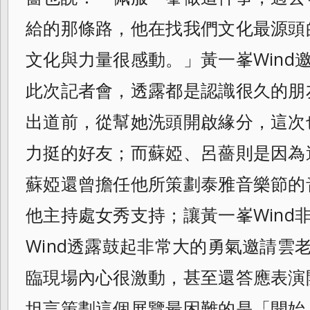
給的那條路，他在找我們文化最源頭
文化與力量很感動。」黃一峯Wind
此次記者會，透露都是認識很久的朋
出道前，從幫她洗頭開啟緣分，這次
力挺的好友；而蘇婭、呂薔則是因為
蘇婭還曾擔任他所策劃泰雅音樂節的
他主持處女秀支持；讓黃一峯Wind
Wind透露鼓起非常大的勇氣邀請雲
臨現場內心很激動，甚至還答應表演開
坦言策劃這個展覽最困難的是「開始