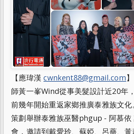
【應瑋漢
cwnkent88@gmail.com
】
師黃一峯Wind從事美髮設計近20
前幾年開始重返家鄉推廣泰雅族文化。
策劃舉辦泰雅族巫醫phgup - 阿慕
會，邀請到戴愛玲、蘇婭、呂薔、黃