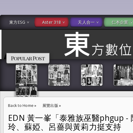
東方ESG
Aster 318
天人合一
仁本企業
Popular Post
Back to Home
»
展覽出版
»
EDN 黃一峯「泰雅族巫醫phgup 
EDN 黃一峯「泰雅族巫醫phgup - 阿慕依 諾雁 特展」戴愛玲、蘇婭
玲、蘇婭、呂薔與黃莉力挺支持