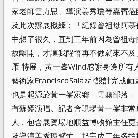
家老師雲力思、導演姜秀瓊等嘉賓蒞臨
及此次辦展機緣：「紀錄曾祖母阿慕
中想了很久，直到三年前因為曾祖母
故離開，才讓我醒悟再不做就來不及
雁 特展，黃一峯Wind感謝身邊所
藝術家FranciscoSalazar設計
也是起源於黃一峯家鄉「雲霧部落」
有蘇婭演唱。記者會現場黃一峯非常
人，包含展覽場地順益博物館主任更
及導演姜秀瓊幫忙一起完成三年多拍