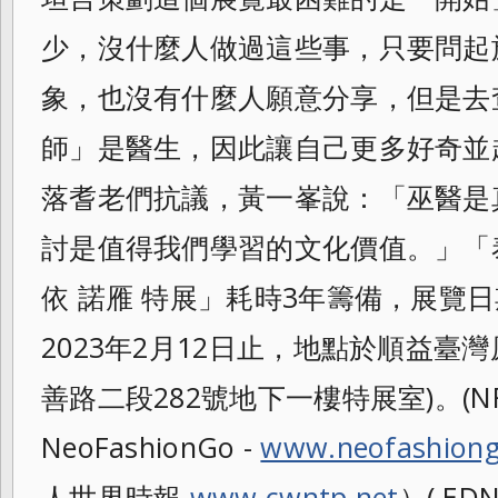
少，沒什麼人做過這些事，只要問起
象，也沒有什麼人願意分享，但是去
師」是醫生，因此讓自己更多好奇並
落耆老們抗議，黃一峯說：「巫醫是
討是值得我們學習的文化價值。」「泰雅
依 諾雁 特展」耗時3年籌備，展覽日期
2023年2月12日止，地點於順益臺
善路二段282號地下一樓特展室)。(NFG
NeoFashionGo -
www.neofashion
人世界時報
www.cwntp.net
）( ED