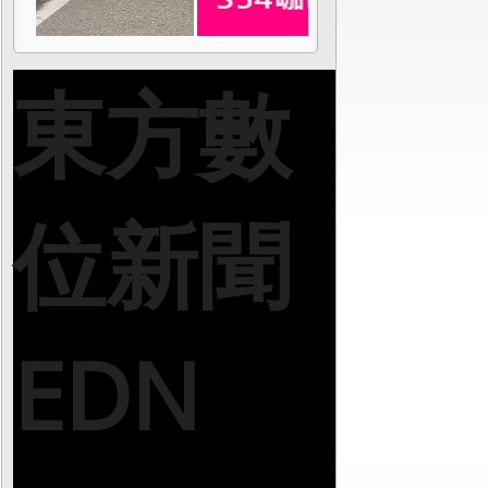
東方數
位新聞
EDN