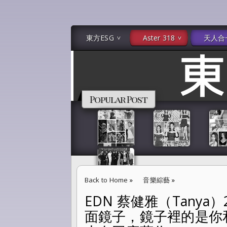
東方ESG
Aster 318
天人合
Popular Post
Back to Home
»
音樂綜藝
»
EDN 蔡健雅（Tanya
EDN 蔡健雅（Tanya）2023 台北小巨蛋
面鏡子，鏡子裡的是你
時候，世界也在回應著你。」