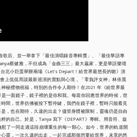
曲歌后、並一舉拿下「最佳演唱錄音專輯獎」
、「最佳華語專
anya蔡健雅，不但成為「金曲三三」最大贏家，
更是華語樂壇
於台北小巨蛋舉辦兩場《Let's Depart！給世界最悠長的吻》演
者會上侃侃而談最新巡演的賣點與心境，「零負評女神」
林依晨
上神秘禮物祝福，
特別的合作令人期待！在2021 年《給世界最
世界是一面鏡子，鏡子裡的是你和我。
每當你回應世界的時候，世
段時間，世界彷彿被按下暫停鍵，我們在鏡子裡，
暫時只能看見
不是，
也在期待，久違的出走？儘管身體被限制，靈魂仍是自由
的自己。於是，Tanya 寫下《DEPART》專輯。用音符、旋
d，撫慰了一同走過這段崩壞重生的每一顆心。
如今，世界的軌道開
身心靈，
一次久違的出走，一起完成那個想要給世界，未竟的悠