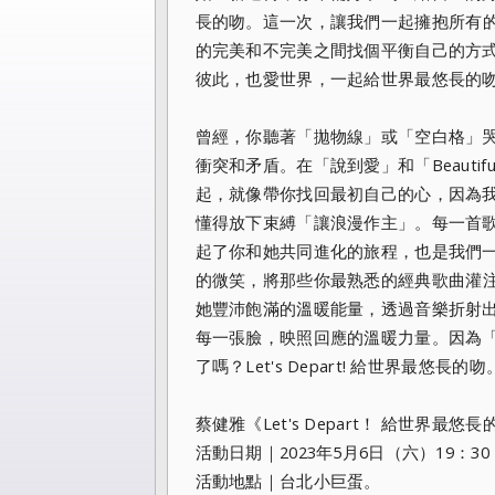
長的吻。
這一次，讓我們一起擁抱所有
的完美和不完美之間找個平衡自己的方
彼此，
也愛世界，一起給世界最悠長的
曾經，你聽著「拋物線」或「空白格」
衝突和矛盾。在「
說到愛」和「Beaut
起，
就像帶你找回最初自己的心，因為
懂得放下束縛「讓浪漫作主」。
每一首歌
起了你和她共同進化的旅程，也是我們
的微笑，
將那些你最熟悉的經典歌曲灌
她豐沛飽滿的溫暖能量，透過音樂折射
每一張臉，
映照回應的溫暖力量。因為
了嗎？Let's Depart! 給世界最悠長的吻
蔡健雅《Let's Depart！ 給世界最
活動日期｜2023年5月6日（六）19：30
活動地點｜台北小巨蛋。