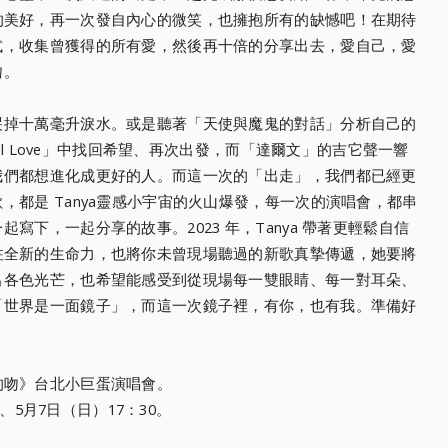
的美好，再一次發自內心的微笑，
也擁抱所有的缺憾吧！
在期待
式，
收集曾獲得的所有愛，然後再十倍的分享出去，愛自己，愛
吻。
哭掉十萬毫升淚水。
或是聽著「天使與魔鬼的對話」分析自己的
iful Love」中找回希望、再次出發，而「達爾文」的吉它聲一響
我們都想進化成更好的人。
而這一次的「出走」，我們都已經更
，都是 Tanya靈感小宇宙的火山爆發，每一次的演唱會，
都串
一起寫下，
一起分享的故事。2023 年，Tanya 帶著更輕鬆自信
注全新的生命力，
也將你未曾現場聽過的新歌真摯傳遞，
她要將
出各色光芒，
也希望能感受到從現場每一雙眼睛、每一對耳朵、
「世界是一面鏡子」，而這一次鏡子裡，
有你，也有我。準備好
。
悠長的吻》台北小巨蛋演唱會。
 、5月7日（日）17：30。