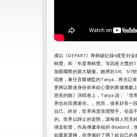
甫以《DEPART》
專輯破紀錄4度受封金
輯獎」和「年度專輯獎」
等四座大獎的T
放眼國際的最大驕傲。她將於5/6、5/
7
唱會，
兼任音樂總監的Tanya，
將在記
更將以樂迷身份前來給心愛的蔡健雅獻
悠長的吻》演唱會上，Tanya 說：「
界也在回應著你。」然而，
後來好長一
自己。終於，世界再度張開雙手。你是
的。
世界以靜止的姿態，讓每個人照見純粹
律及歌聲，作為傳遞幸福的 Bluebir
始重新運轉，你準備好了嗎？給自己的