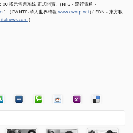
00 拓元售票系統 正式開賣。(NFG - 流行電通 -
om
) （CWNTP-華人世界時報
www.cwntp.net
) ( EDN - 東方數
italnews.com
)