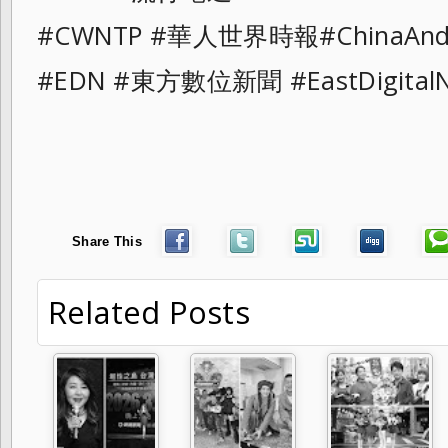
#CWNTP #華人世界時報#ChinaAndt
#EDN #東方數位新聞 #EastDigital
Share This
Related Posts