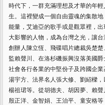
時代下，
一群充滿理想及才華的年輕
生。
這裡變成一個自由靈魂的集散地
能量，
艾迪亞的歌手或是觀眾裡，
出
大影響的人物，成為台灣之光，
讓台
創辦人陳立恆、飛碟唱片總裁吳楚楚
監賴聲川、
在洛杉磯振興沒落美國爵
社會各行各業的中堅份子及跨國企業
湯宇方、法界名人張大修、劉紹樑，
楊祖珺等。從胡德夫、胡因夢、
賴聲
殷正洋、金智娟、王治平、童安格等