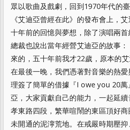
眾以歌曲及戲劇，
回到1970年代
《艾迪亞曾經在此》
的發布會上，艾
十年前的回憶與夢想，
除了演唱兩首
總裁也說出當年經營艾迪亞的故事：
來的，五十年前我才22歲，
原本的艾
在最後一晚，
我們憑著對音樂的熱愛
理簽了簡單的借據『
I owe you
亞，大家貢獻自己的能力，
一起延續
孝東路四段，
繁華喧鬧的東區頂好商
未開通的泥濘荒地。在戒嚴時期壓抑