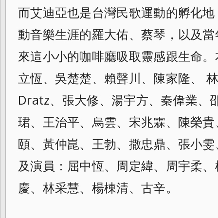
而艾迪亞也是台灣民歌運動的孵化地
動音樂生涯的羅大佑、蔡琴，
以及當
來這小小的咖啡廳吸取靈感跟生命。
立恆、吳楚楚、賴聲川、陳家隆、 林明
Dratz、張大修、湯宇方、秦偉業
珺、
王治平、烏雲、宋兆霖、陳榮貴
頤、黃仲崑、
王勃、撒忠鼎、張小雯
及演員：屈中恆、
周定緯、周宇柔、
慶、林采慧、楊棟清、
古辛。