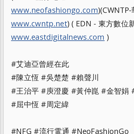
www.neofashiongo.com
)(CWNTP-
www.cwntp.net
) ( EDN - 東方數位新聞
www.eastdigitalnews.com
)
#艾迪亞曾經在此
#陳立恆 #吳楚楚 #賴聲川
#王治平 #庾澄慶 #黃仲崑 #金智娟 
#屈中恆 #周定緯
#NFG #流行電通 #NeoFashionGo