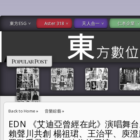
東方ESG
Aster 318
天人合一
仁本企業
Popular Post
Back to Home
»
音樂綜藝
»
EDN 《艾迪亞曾經在此》演唱舞
EDN 《艾迪亞曾經在此》演唱舞台劇由陳立恆、吳楚楚 與賴聲川共創
賴聲川共創 楊祖珺、王治平、庾
金智娟等眾歌手帶您走入時代的回憶