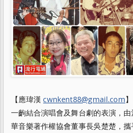
【應瑋漢
cwnkent88@gmail.com
】
一齣結合演唱會及舞台劇的表演，
由
華音樂著作權協會董事長吳楚楚，
攜