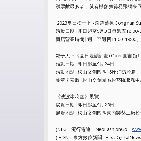
讚票數最多者，就有機會獲得易飛網來
2023夏日松一下 -森羅萬象 SongYan Summ
活動日期|即日起至9月3日每週五18:00-2
商店營業時間|週一至週四11:00-19:0
親子天下《夏日走讀計畫xOpen圖書館
活動日期|即日起至9月24日
活動地點|松山文創園區16座消防栓箱
集章卡索取|松山文創園區松菸匯服務中心A
《波波冰狗室》展覽
展覽日期|即日起至9月25日
展覽地點|松山文創園區東向製菸工廠松菸
(NFG - 流行電通 - NeoFashionGo -
www
( EDN - 東方數位新聞- EastDigitalNews