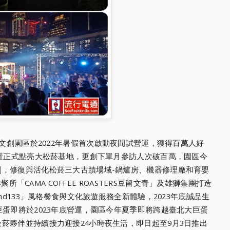
文創園區於202
2年暑假首次啟動夜間試營運，獲得百萬人好
裝置正式點亮大松菸基地，
更創下單月參訪人次破百萬，園區今
劃，修復與活化松菸三大古蹟場域-鍋爐房、
機器修理廠和育嬰
聚所「CAMA COFFEE ROASTERS豆留文青」及雄獅集團打造
and133」風格餐食與文化旅遊服務全新體
驗，2023年底誠品生
巨
蛋即將於2023年底營運，園區今年夏季即將跨越臺北大巨蛋
菸夥伴並持續接力迎接24小時
夜生活，即日起至9月3日推出