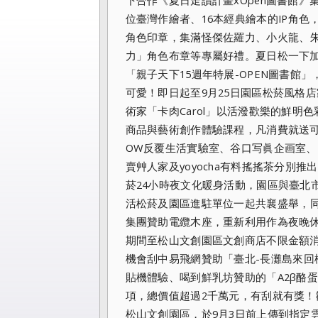
位臺灣作
繪者、16本經典繪本的IP角
角色印章，集滿怪傑佐羅力、
小火龍、
力」角色布章等專屬好禮。夏日松一下加
「親子天下15週年
特展-OPEN圖書館
可愛！即日起至9月25日園區松菸風格
術家「
卡肉Carol」以活潑歡樂的鮮明
商品與藝術創作體驗課程，凡消費
就送
OW反覆生活實驗室、谷口写眞企画室、IN
賣艸人家及
yoyocha有料搖搖茶分別
菸24小時夜文化暖身活
動，園區與臺北市
活松菸及園區進駐單位一起共襄盛舉，
集團
贊助電纜木座，重新利用作為夜晚
期間至松山文創園區文
創商店不限金額消
機會刮中易飛網贊助「臺北-
長灘島來回
貼機體驗、喝到鮮乳坊贊助的「
A2β酪
項，總價值超過2千萬元，有刮就有獎！
松山文創園區，
於9月3日前上傳到指定雲端