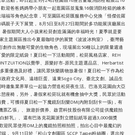
色，歡迎爸爸媽媽帶小朋友一起逛園
區並蒐集16個消防栓箱的繪本
朱瑞福等角色紀念章，可至園區松菸匯服務中心兌換「
怪傑佐羅
碼親子天下展覽， 8月5日至8月27日期間於多功能展演廳展出
」，暑假期間大人小孩來松菸創造滿滿的幸福
時光！夏季就是要
店家主題
展區推出今夏最咖哇伊的展覽《波波冰狗室》，臺灣藝
色彩創作出無敵可愛的生物角色
，現場展出50種以上的限量週邊
可愛的限定紙袋！夏日松一下活動期間，松菸風格店家、REH
TZUITION以覺
學、原樂好市-原民主題選品店、Herbartist
推出多重優惠及好禮，
讓民眾快樂購物放暑假！夏日松一下作為松
政府文化局、遠雄巨蛋、遠東Sogo City、臺北文創、誠品生
同時邀集業界單位一起協力營造松菸夜生活。巴洛克花園由大亞
休憩座椅，另外，
暑假來松菸玩就有機會抽中大獎，民眾於活動
費，可獲得夏日松一下魔鏡刮刮樂DM(
內附刮刮卡一張)，有
機票乙張」、旅遊折價券、
啟雲科技股份有限公司提供魔鏡拍
蛋白鮮乳」、還有巴洛克花園派對立體貼紙等超過3,
000個獎
歡迎民眾使用D
M上的魔鏡拍照框拍照，拍出心目中最魔幻的
， 9月11日於「松山文創園區 SCCP Taipei粉絲團」選出按