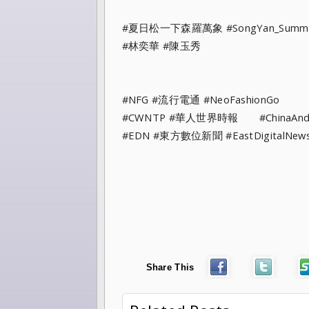
#夏日松一下森羅萬象 #SongYan_Summer_
#林奕華 #陳玉秀
#NFG #流行電通 #NeoFashionGo
#CWNTP #華人世界時報 #ChinaAndt
#EDN #東方數位新聞 #EastDigitalNew
Share This