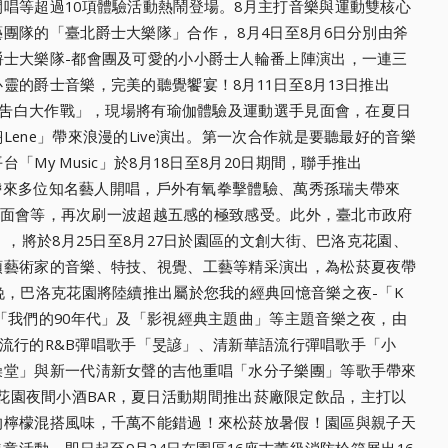
唱等超過10項體驗活動熱鬧登場。8月主打音
樂與運動雙核心
藝團隊的「
臺北爵士大樂隊」合作， 8月4日至8月6日分別由斧
爵士大樂隊-都會團及可愛的小小爵士人輪番上陣演出，一連三
心靈的爵士音樂，完美的聽覺饗宴
！8月11日至8月13日推出
歌吿白大作戰」，現場將有瑜伽體驗及運動選手見
面會，在夏日
ene」帶
來浪漫的Live演出。第一次合作就是要聽最好的音樂
My Music」於8月18日至8月20日期間，聯手推出
，帶來多位知名藝人開唱，戶外有氧
拳擊體驗、萬秀孫瑞夫帶來
面會等，再次刷一波超越五感的極致感受。此外，
臺北市政府
」，將於8月
25日至8月27日於園區的文創大街、巴洛克花園、
頭藝術家的音樂、特技、視覺、
工藝等精采演出，為松菸夏夜帶
晚，巴洛克花園將陸續推出屬於您我的經典回憶音樂之夜-「K
「我們的90年代」及「影
視經典主題曲」等主題音樂之夜，由
流行的R&B彈唱歌手「旻諺」、清新華語流行彈唱
歌手「小
澡堂」
與新一代淸新女聲的吉他重唱「水分子樂團」等歌手帶來
推出花園夜間小酒BAR，夏日
活動期間推出菸廠限定飲品，主打以
的檸檬混搭風味，千萬不能錯過！來松菸放暑假！
園區與親子天
集章活動，
即日起至9月24日在園區16座古董級消防栓箱展出16