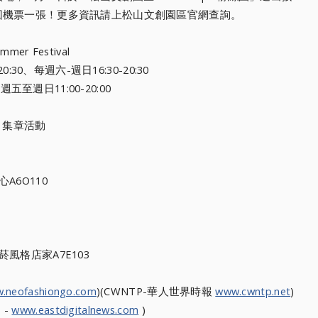
回機票一張！更多資訊請上松山文創園區官網查詢。
er Festival
0:30、每週
六-週日16:30-20:30
0、週五至週日1
1:00-20:00
》集章活動
6O110
風格店家A7E103
.neofashiongo.com
)(CWNTP-華人
世界時報
www.cwntp.net
)
 -
www.eastdigitalnews.com
)