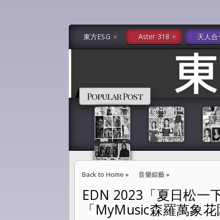
東方ESG
Aster 318
天人合
Popular Post
Back to Home
»
音樂綜藝
»
EDN 2023「夏日松一
EDN 2023「夏日松一下 森羅萬象」24小時夜
「MyMusic森羅萬