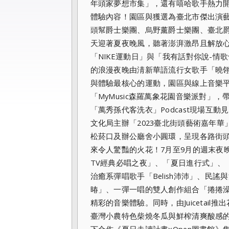
年頭家夢想市集」，
還有嘻哈歌手熱力開
體驗內容！園區與獲選為臺北市傑出演
頭幫爵士樂團、烏野薰爵士樂團、臺北
天迎
著夏夜晚風，聽著澎湃激昂且解放
「NIKE運動日」與「
我有話對你說-情
的浪漫夜晚由淸新華語流行女歌手「曉翎L
與體驗最核
心的運動，園區與線上音樂平台「
「MyMu
sic森羅萬象花園音樂派對」
「萬秀孫代客洗衣」Podcast現場
互動見
文化局主辦「2023臺北街頭藝術嘉年華
松菸口及辦公
廳舍小圓環，呈現各路街
來令人驚豔的火花！7月至9月的週
末夜
TV經典必唱之夜」、「夏日進行式」、
治癒系彈唱歌手「Belish
沛沛」、民謠與
暙」、一彈一唱的雙人創作組合「捲捲
精彩的音樂
體驗。同時，由Juicetail
臺灣小農特色柴燒冬瓜與鮮榨清
爽酸感
下合作《夏日走讀計畫xOpen圖書館》