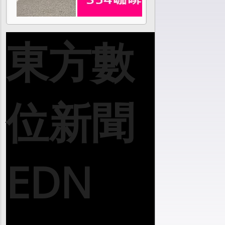
東方數
位新聞
EDN