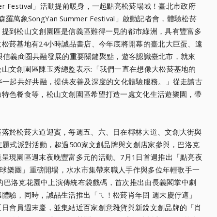
mmer Festival」活動提前暖身，一起點亮松菸場域！臺北市政府
森羅萬象SongY
an Summer Festival」啟動記者會，體驗松菸
，提到松山文創園區是信義區難得一見的都市綠洲，具
有豐富多
松菸基地有24小
時誠品書店、今年底將開幕的臺北大巨蛋、遠
商圈與信義商圈共融發展的重要關鍵聚
點，遊客認識臺北市，就來
松
山文創園區陳玉秀總監表示:「我們一直在想像大松菸基地的
伴一起共好共融，提供友善及深度
的文化體驗服務。」從走讀古
驗特色餐食等，松山文創園區希望打造一處文化生活遊樂園，帶
座落於松菸大道迎賓，每週五
、六、日在椰林大道、文創大街與
主題式派對活動，超過500家文創品牌與文創店家參與，巴
洛克
鏡呈現園區週末夜晚豐富
多元的活動。7月1日首週推出「點亮夜
冰球樂團」重磅開場，水水市集
帶來職人手作與多位年輕歌手一
的巴洛克花園中上演傳統布袋戲碼，
首次推出由長義閣掌中劇
感體
驗，同時，誠品生活推出「ㄟ！松菸肖年囝 週末慶佇這」
夏日會員週末慶
，並集結近百家創意雜貨與新銳文創品牌的「肖