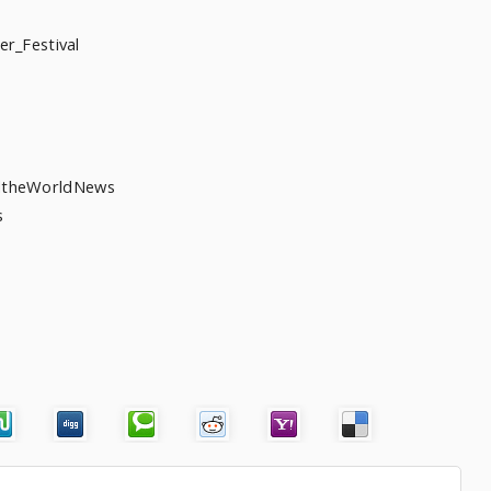
Festival
heWorldNews
s