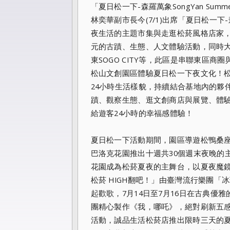
「夏日松一下-
森羅萬象SongYan Su
林奕華副市長今(7/1)出席「夏日松一下-
夜生活的主題市集與走逛
松菸風格店家
元的古蹟、生態、人文體驗活動，同時大
東SOGO CITY等，此區是串聯東區
松山文創園區體驗夏日松一下夜文化！
24小
時生活樣貌，持續結合基地內的夥
蹟、觀察生態、逛文創商店與展覽、
體
給
遊客24小時的幸福感體驗！
夏日松一下活動期間，園區導遊松鴨桑
巴洛克花園推出十週共30個週末
夜晚的
花園成為松菸夏夜的主舞台，以夏夜魔
松菸 HIGH翻吧！」由臺灣流行樂團「
起歡歌，7月14日至7月16日在
古典優雅
團精心製作《我，哪吒》，絕對刷新五
活動，誠品生活松菸店推出限時三天的