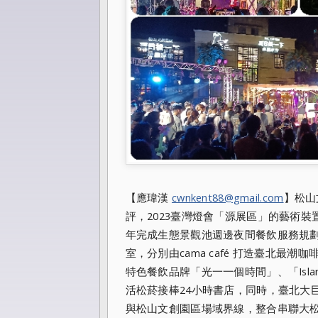
【應瑋漢
cwnkent88@gmail.com
】松山
評，
2023臺灣燈會「源展區」的藝術
年完成生態景觀池週邊夜間餐飲
服務規
室，分別由cama café 打造臺北最潮咖啡
特色餐飲品牌「光一一
個時間」、「Isl
活松菸接棒24小時書店，同時，臺北大
與松
山文創園區場域界線，整合串聯大松