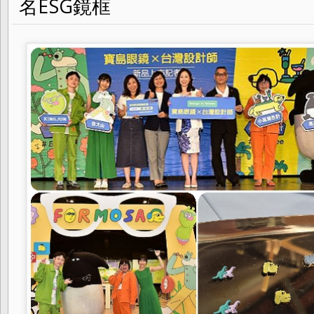
名ESG鏡框