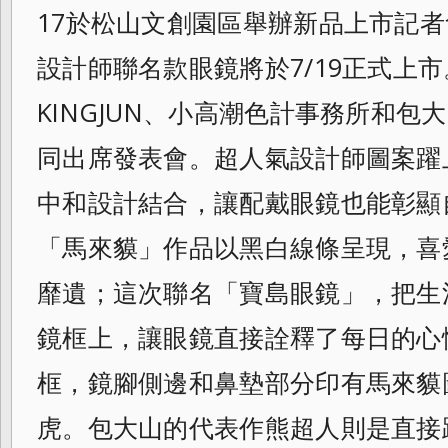
17於松山文創園區舉辦新品上市記
設計
師聯名款眼鏡將於7/19正式上
KINGJUN、小高潮色計事務所和
同出席發表會。超人氣設計師圖案躍
中和設計結合，讓配戴眼鏡也能彰顯自我風格
「馬來貘」作品以黑白線條呈現，喜
靡遺；這次聯名「寶島眼鏡」，把生
鏡框上，讓眼鏡直接詮釋了每日的心
框，鏡腳側邊和鼻墊部分印有馬來貘
虎。包大山的代表作熊超人則是直接