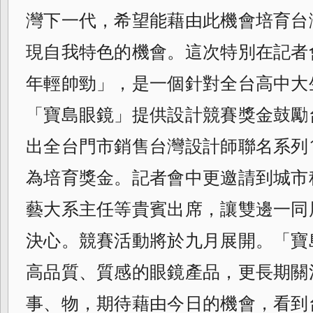
灣下一代，希望能藉由此機會培育台
現
自我特色的機會。這次特別在記者
年輕帥勁
」，是一個針對全台高中大
「寶島眼鏡」提供
設計競賽獎金鼓勵
出全台門市銷售台灣設計
師聯名系列1
為培育獎金。
記者會中更邀請到城市
藝大系主任等貴賓出
席，讓雙邊一同
決心。
競賽活動將於九月展開。「寶
高品質、
質感的眼鏡產品，更長期關
事、物，
期待藉由今日的機會，看到