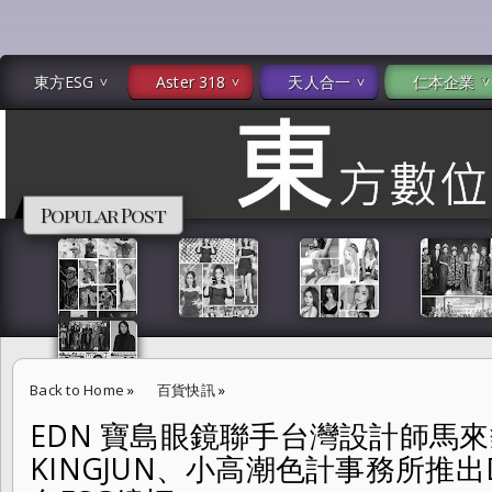
東方ESG
Aster 318
天人合一
仁本企業
Popular Post
Back to Home
»
百貨快訊
»
EDN 寶島眼鏡聯手台灣設計師馬
EDN 寶島眼鏡聯手台灣設計師馬來貘、包大山、KINGJUN、小高潮色計事務所推
KINGJUN、小高潮色計事務所推出Desi
聯名ESG鏡框