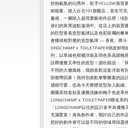
炒熱氣氛的DJ秀外，歌手YELLOW黃
術能量。
踏入台北101旗艦店，首先可
趣感，一腳踏入超現實藝術作品裡；頃
迷幻的
黃黑波點漩渦中。從店上的裝置
的巨型香蕉造型氣球以及色彩斑斕的餐
會獲得
相對應的造型氣球 — 香蕉、煙
ONGCHAMP x TOILETPAPER俏
列，以草綠色褶襯洋裝及同色系高跟靴
詮釋優雅又率性的造型！謝
欣穎說：「
不同的大膽風格，我很喜歡這套洋裝有
部都帶回家！我特別喜歡拳
擊圖案的設計
感很可愛，也為今天整體造型加入點綴。
圖騰高領套衫及優雅洗
鍊的梅子色皮革
LONGCHAMP x TOILETPAPE
「LONGCHAMP以往的設計多半為優
雅
充滿驚喜！身為創作者，
期許自己的作
想好的創作者可以從不同的領域尋找靈