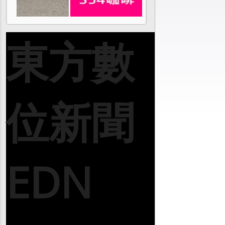
東方數
位新聞
EDN