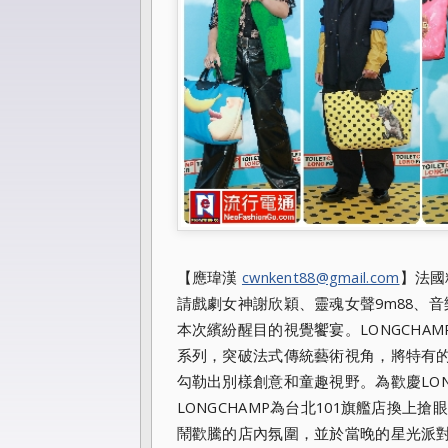
【應瑋漢
cwnkent88@gmail.com
】法國
請戲劇女神謝欣穎
、靈魂女聲9m88、音
本次繽紛醒目的視覺饗宴。LONGCHAM
系列，突破法式傳統藝術視角，
將特有
勾勒出別樣創意和童趣視野。為歡慶LONG
LONGCHAMP為台北
101旗艦店換上搶
鬧歡騰的店內氛圍，並於當晚的星光派