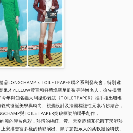
精品LONGCH
AMP x TOILETPAPER聯名系列發表會，特別邀
樂鬼才YELLOW黃宣和好萊塢新星劉敬
等時尚名人，搶先揭開
P今年與知名義大利攝影雜誌《TOILETPAPER》
攜手推出聯名
的義式怪誕美學與時尚、視覺設計及法國標誌性元素巧妙結合
，
CHAMP與TOI
LETPAPER突破框架的聯手創作，
眼絢麗的聯名色彩，熱情的桃紅、黃、
天空藍相互托襯下形塑熱
對上
安排豐富多樣的精彩演出。除了驚艷眾人的柔軟體操特技、