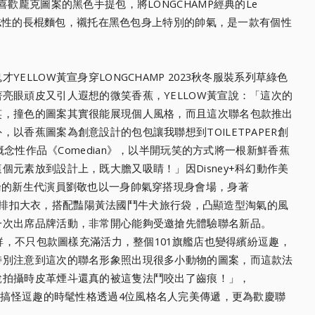
最喜歡龐克圖案的黑色手提包，
將LONGCHAMP經典的Le
國標誌性的長棍麵包，襯托在黑色包身上特
別的帥氣，是一款有個性
YELLOW黃宣身穿L
ONGCHAMP 2023秋冬服裝系列草綠色
著亮眼頑皮又引人遐想的微笑香蕉，YELLOW黃宣說：「這次的
笑，撞色的圖案其實很能展現
個人風格，而且這次聯名包款推出
外，以香蕉圖案為創意設計的包包讓我聯想到
TOILETPAPER創
示的概念性作品《Comedia
n》，以半開玩笑的方式將一根新鮮香蕉
個元素放到設計上，既大膽又吸睛！」因Disney
+科幻動作美
論的新生代演
員劉敬也以一身帥氣穿搭現身會場，身著
深藍色排扣大衣，搭配豔陽黃法國鬥牛犬旅行
袋，凸顯造型淘氣的風
一次出席品牌活動，非常開心能夠受邀搶先體驗聯名
新品。
新鮮，不只包款圖
樣充滿活力，整個101旗艦店也變得繽紛逗趣，
特別注意到這次的聯名形象照出現很多小動物的
圖案，而這款法
說拍攝時皮革
煙斗還真的被這隻法鬥咬出了齒痕！」，
聯名系列搞怪逗趣的時髦性格透過4位風格
名人完美傳遞，更為歡慶聯