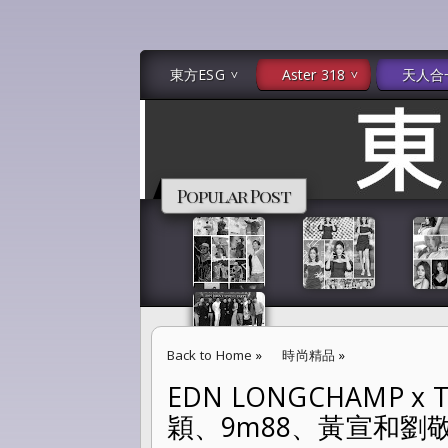
東方ESG
Aster 318
天人合
Popular Post
Back to Home
»
時尚精品
»
EDN LONGCHAMP x
EDN LONGCHAMP x TOILETPAPER
穎、9m88、黃宣和劉