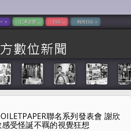
一
仁本企業
ESG
時尚ESG
 TOILETPAPER聯名系列發表會 謝欣
聯名系列發表會 謝欣穎、9m88、黃宣和劉敬感受怪誕不羈的視覺狂想
敬感受怪誕不羈的視覺狂想