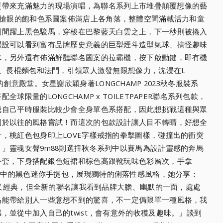
宣更帶來充滿魅力的現場
演唱，為聯名系列上市堆疊顛覆想像的藝
見搶眼的飽和色系圖案佈滿店上各角
落，整體空間滿載活力和童
刻
間躍上黑色駿馬，穿梭在巴黎藍天白雲之上，下一秒則被捲入
擺設可以看到富有品牌歷史意義的巨
型煙斗造型氣球、搞怪趣味
車
，另外還有佈滿鮮豔聯名圖案的拉霸機，按下啟動鍵，即有機
斗、長棍麵包和法鬥，引領眾人激發無限想像力，沈浸在L
皮鮮明的創意殿堂。女星謝欣穎身著LO
NGCHAMP 2023秋冬服裝系
搭配全球
限量的LONGCHAMP x TOILETPAPER聯名系列包款，
我自己平時服裝比較少會全身單色系搭配，因此想挑戰這
種與眾
別於以往的風格嘗試！
而這次的包款設計讓人目不轉睛，好想全
，桃紅色包身印上LOVE字樣戒指的拳擊圖樣，碰撞
出的衝突
」靈魂女聲9m8
8則選擇秋冬系列中以賽馬為設計靈感的奔馬
外套，下身搭配銀色短裙和棕色高跟靴玩味色彩層次
，手拿
R聯名系列中的黑色迷你手提包，展現獨特的
俐落性感風格，她分享：
又經典，但全新的聯名讓我看到品牌大膽、幽默的一面，
處處
品能帶給別人一些意想不到的驚喜，不一定侷限單一種
風格，我
感，並從中加入自己
的twist，會有意外的收穫及趣味。」談到