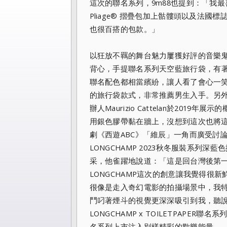
這次的聯名系列，
9m88也提到：「我
Pliage® 摺疊包加上骷髏頭以及法
也很百搭的包款。」
以狂放不羈的舞台魅力屢獲好評的音樂鬼才
背心，手提聯名系列天空藍旅行袋，有
聯名配色都相當繽紛，讓人看了會心一
的旅行袋款式，
非常推薦男生入手。另
辦人Maurizio Cattelan於2019年展
用銀色膠帶黏在牆上，沒想
到這次也將這
劇《西遊ABC》「維辰」一角而廣受討
LONGCHAMP 2023秋冬服裝系列
采，他雀躍地說道：「
這是回台灣後第
LONGCHAMP這次的創意讓我覺得很
很像是走入奇幻電
影的拍攝場景中，我
鬥叼著煙斗的視覺更深深吸引到我，聽
LONGCHAMP x TOILETPAPER
名系列上市注入別樣精彩的歡樂能量。