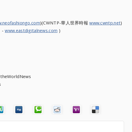
.neofashiongo.com
)(CWNTP-華人
世界時報
www.cwntp.net
)
 -
www.eastdigitalnews.com
)
heWorldNews
s