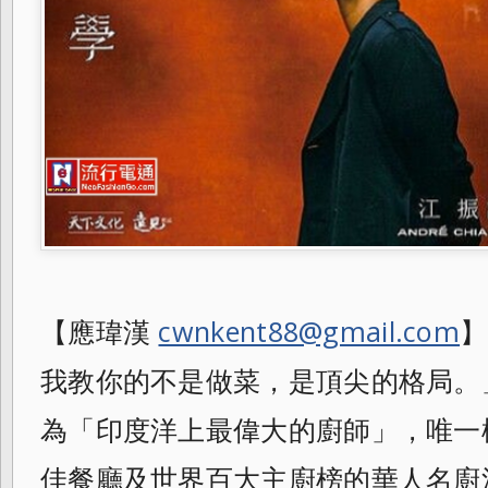
【應瑋漢
cwnkent88@gmail.com
】
我教你的不是做菜，是頂尖的格局。
為「
印度洋上最偉大的廚師」，唯一
佳餐廳及
世界百大主廚榜的華人名廚