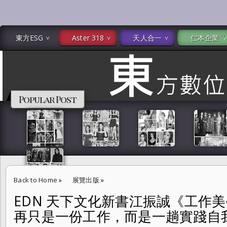
東方ESG
Aster 318
天人合一
仁本企業
Popular Post
Back to Home
»
展覽出版
»
EDN 天下文化新書江振誠《工作
EDN 天下文化新書江振誠《工作美學》「讓我們所做的不再只是一份工
再只是一份工作，而是一趟實踐自
程。」