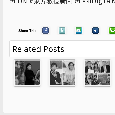
#EDN #東方數位新聞 #EastDigital
Share This
Related Posts