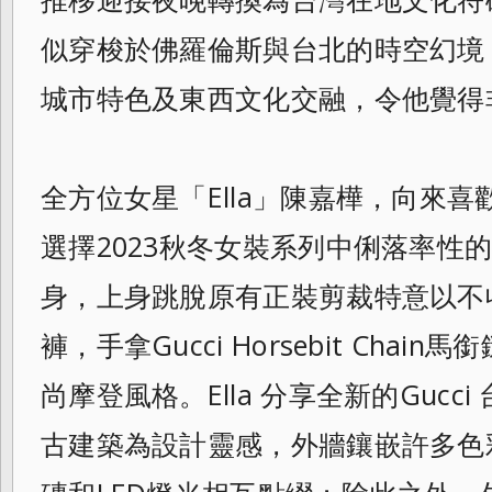
似穿梭於
佛羅倫斯與台北的時空幻境
城市特色及東西
文化交融，令他覺得
全方位女星「Ella」陳嘉樺，向來
選
擇2023秋冬女裝系列中俐落率性
身，
上身跳脫原有正裝剪裁特意以不
褲，手拿G
ucci Horsebit Ch
尚摩登風格。Ella 分享全新的Gucc
古建築為設計靈感，外牆鑲嵌許多色