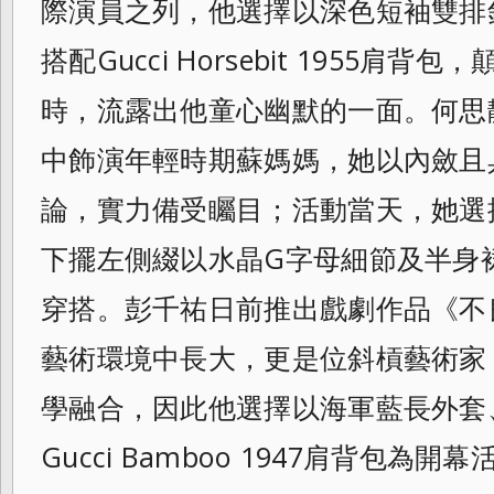
際演員之列
，他選擇以深色短袖雙排
搭配Gucci Horsebit 1955肩
時，流露出他童心幽默的一
面。何思
中飾演年輕時期蘇媽媽，她以內斂
且
論，實力備受矚目；活動當天，她選
下擺左側綴以水晶G字母細節及半身
穿搭。彭千祐日前推出戲劇作品《
不
藝術環境中長大，更是位斜槓藝術家
學融合，因此他選擇以海軍藍長外套
Gucci Bamboo 1947肩背包為開