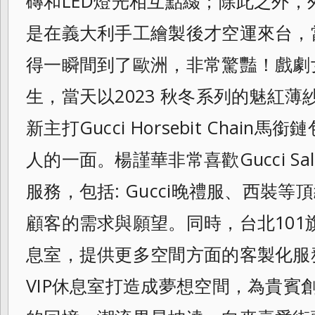
磚和LED燈光相互點綴；除此之外，
是在義大利手工繪製後才空運來台，
得一瞬間到了歐洲，非常驚豔！戲劇
生，當天以2023 秋冬系列的魅紅
新主打Gucci Horsebit Chai
人的一面。楊謹華非常喜
歡Gucci 
服務，包括: Gucci晚禮服、西裝
顧客的需求與
願望。同時，台北10
息室，提供更多空
間方面的客製化服
VIP休息室打造成夢想
空間，為貴賓