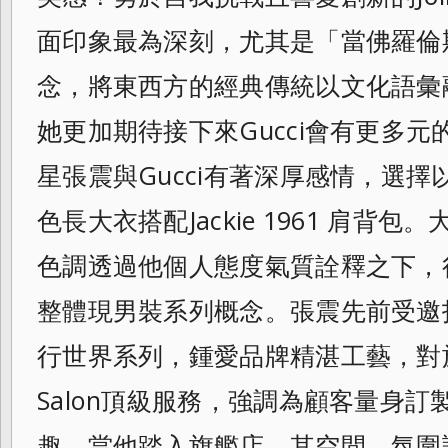
面印象最
為深刻，尤其是「當佛羅倫
念，將東西方的經
典傳統以文化語彙
她更加期待接下來Guc
ci會有更多
星張震與Gucci有著深
厚感情，選擇以
色長大衣搭配Jacki
e 1961 肩背
色調透過他個人態度氣質詮釋之下
，
整體現男裝系列概念。張震先前受邀拍攝 Guc
行世界系列，鍾愛品牌精湛工藝，對於
Salon頂級服務，強調為顧客量身
趣，
當他踏入旗艦店，其空間、氛圍