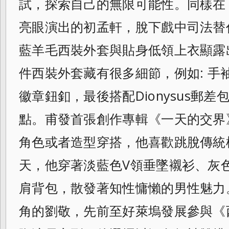
試，探索自己的無限可能
性。同樣在
亮眼演出的初孟軒，
脫下戲中司法替
藍羊毛西裝外套與貼身低領
上衣顯露
件西裝外套藏有很多細節，例如: 手
徽章鈕釦，最後搭配Dionysus郵
差
點。甫發首張創作專輯《一天的交界
角色或者造型穿搭，他喜歡跳脫傳統
天，他穿著淡藍色V領垂墜襯衫、
灰色
肩背包，散發著知性慵懶的男性魅力
角的劉
敬，先前至好萊塢發展參與《