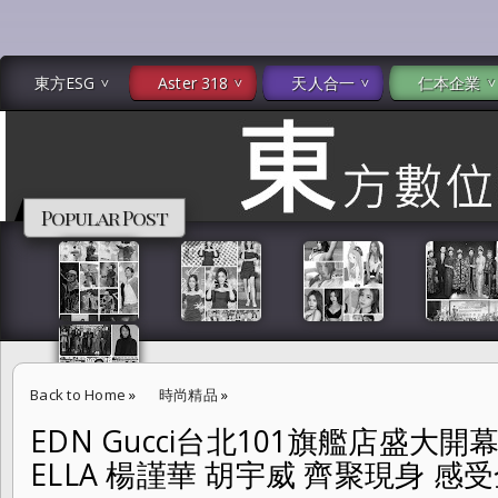
東方ESG
Aster 318
天人合一
仁本企業
Popular Post
Back to Home
»
時尚精品
»
EDN Gucci台北101旗艦店盛大開
EDN Gucci台北101旗艦店盛大開幕 安孝燮 蔡依林 張震 ELLA 楊謹
ELLA 楊謹華 胡宇威 齊聚現身 
學