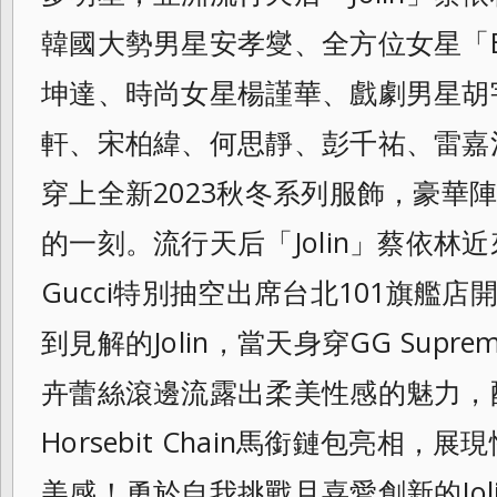
韓國大勢男星安孝燮、全方位女星「El
坤達、時尚女星楊謹華、戲劇男星胡
軒、宋柏緯、何思靜、彭千祐、雷嘉
穿上全新2023秋冬系列服飾，豪華
的一刻。流行天后「Jolin」蔡依林
Gucci特別抽空出席台北101旗艦店
到見解的Jolin，當天身穿GG Sup
卉蕾絲滾邊流露出柔美性感的
魅力，
Horsebit Chain馬銜鏈包亮相
美感！勇於
自我挑戰且喜愛創新的Jol