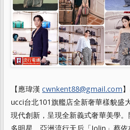
【應瑋漢
cwnkent88@gmail.com
】
ucci台北101旗艦店全新奢華樣貌盛
現代創新，呈現全新義式奢華美學。
多明星，亞洲流行天后「Jolin」蔡