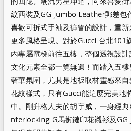
的回憶。潮流男星坤達，向來
喜愛街
紋西裝及GG Jumbo Leather
喜歡可拆式手袖及褲
管的設計，重新
更多風格呈現。
對於Gucci 台北1
內專屬電梯前往五樓，整個透視
設計
文化元素全都一覽無遺！而踏入五樓
奢華氛圍，尤其是地板取材靈感來自
花紋樣式，只有Gucci能這麼完美地
中。剛升格人夫的胡宇威，一身經典G
nterlocking G馬銜鏈印花襯衫及GG 