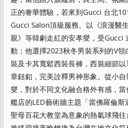
正的奢華體
驗，若來到Gucci 台北
Gucci Salon頂級服務。以《浪
親》等韓劇
走紅的安孝燮，受Gucc
動；他選擇2023秋冬男裝系列的V領
裝及卡其寬鬆西裝長褲，西裝細節以
章鈕釦，完美詮釋男神形象。從小自
燮，對於不同文化融合格外有感，當他看
艦店的LED藝術牆主題「當佛羅倫
聖母百花大教堂為意象的熱氣球飛往台
推
移迎接夜晚轉換為台灣在地文化符