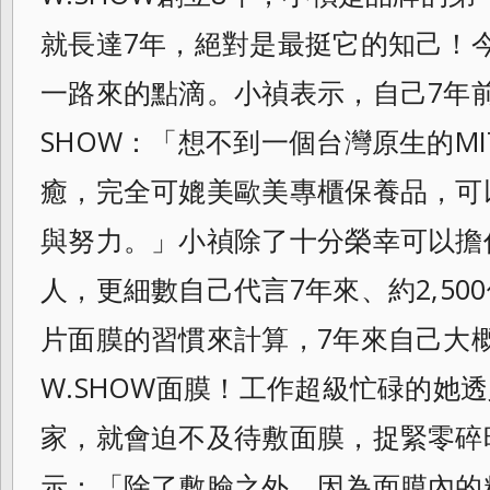
就長達7年，絕對是最挺它的知己！
一路來的點滴。小禎表示，自己7年前
SHOW：「想不到一個台灣原生的MI
癒，完全可媲美歐美專櫃保養品，可
與努力。」小禎除了十分榮幸可以擔
人，更細數自己代言7年來、約2,
50
片面膜的習慣來計算，
7年來自己大概
W.SHOW面膜！
工作超級忙碌的她透
家，
就會迫不及待敷面膜，捉緊零碎
示：「
除了敷臉之外，因為面膜內的