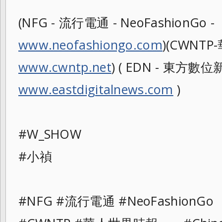
(NFG - 流行電通 - NeoFashionGo -
www.neofashiongo.com
)(CWNTP-
www.cwntp.net
) ( EDN - 東方數位新聞
www.eastdigitalnews.com
)
#W_SHOW
#小禎
#NFG #流行電通 #NeoFashionGo