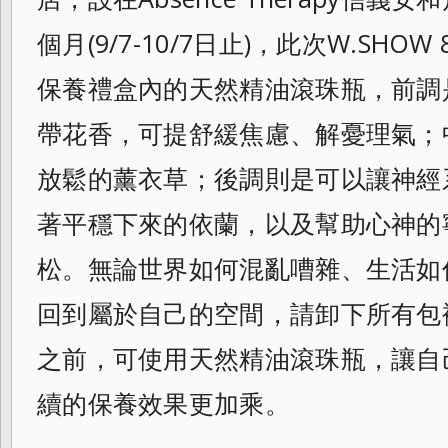
個月(9/7-
10/7日止)，此次W.SHOW 
保養禮盒內的天然精油滾珠瓶，
前調
帶花香，可提舒緩焦慮、解憂理氣；
放鬆的薰衣草；
後調則是可以讓神經
著平穩下來的依蘭，
以及幫助心神的
松。
無論世界如何混亂嘈雜、生活如
回到屬於自己的空間，請卸下所有包
之前，可使用天然精油滾珠瓶，讓自
續的保養效果更加乘。