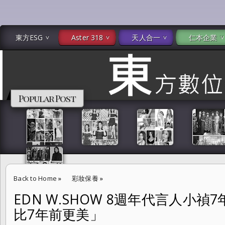
東方ESG
Aster 318
天人合一
仁本企業
Popular Post
Back to Home
»
彩妝保養
»
EDN W.SHOW 8週年代言人小禎
EDN W.SHOW 8週年代言人小禎7年狂敷5000片面膜：「我比7年前更
比7年前更美」