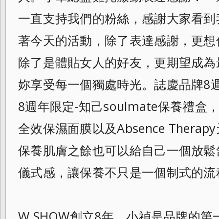
一直支持我們的粉絲，
感謝大家看到
著今天的活動，
除了表達感謝，更想傳
除了是體貼女人的好友，更期望成為
妳享受每一個獨處時光。誌慶品牌8週
8週年限定-知己soulmate保養禮盒
全效保濕面膜以及Absence Ther
保養肌膚之餘也可以給自己一個放鬆
儀式感，讓保養不只是一個制式的流
W.SHOW創立8年，小禎是品牌的