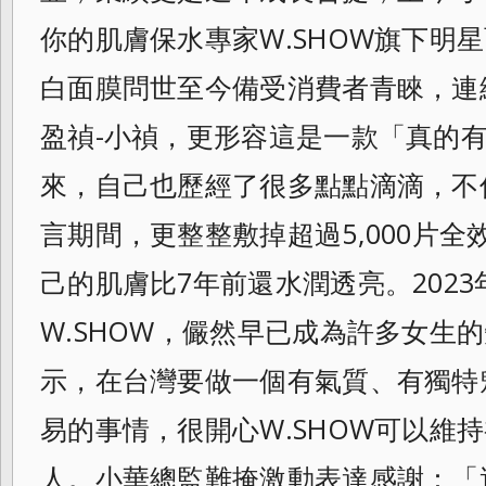
你的肌膚保水專家W.
SHOW旗下明
白面膜問世至今備受消費者青睞，
連
盈禎-小禎，更形容這是一款「
真的有
來，自己也歷經了很多點點滴滴，
不
言期間，更整整敷掉超過5,
000片全
己的肌膚比7年前還水潤透亮。
202
W.SHOW，
儼然早已成為許多女生的
示，
在台灣要做一個有氣質、有獨特
易的事情，
很開心W.SHOW可以維
人。
小華總監難掩激動表達感謝：「