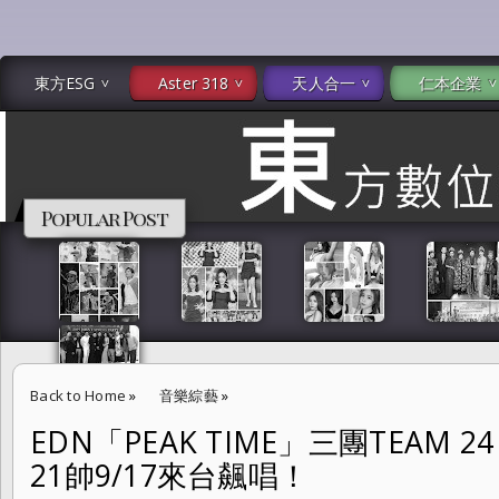
東方ESG
Aster 318
天人合一
仁本企業
Popular Post
Back to Home
»
音樂綜藝
»
EDN「PEAK TIME」三團TEAM 24
EDN「PEAK TIME」三團TEAM 24：00、DKB與BAE 173共21帥9/1
21帥9/17來台飆唱！