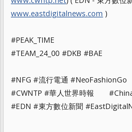
www.cwntp.net
) ( EDN - 東方數位新聞
www.eastdigitalnews.com
)
#PEAK_TIME
#TEAM_24_00 #DKB #BAE
#NFG #流行電通 #NeoFashionGo
#CWNTP #華人世界時報 #ChinaAn
#EDN #東方數位新聞 #EastDigital