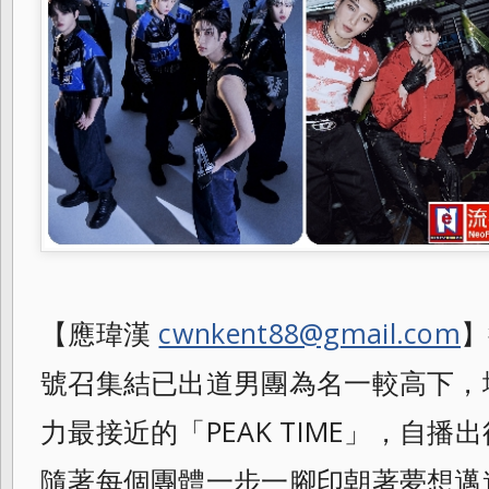
【應瑋漢
cwnkent88@gmail.com
】
號召集結已出道男團為名一較高下，
力最接近的「PEAK TIME」，自
隨著每個團體一步一腳
印朝著夢想邁