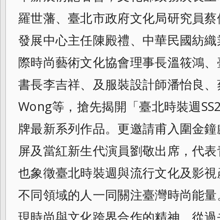
羅世藩、臺北市政府文化局研究員蔡
發展中心主任陳殿禮、
中華民國紡織
際時尚藝術文化協會理事長溫筱鴻、
書長李吉祥、及服裝設計師潘怡良、
Wong等，搶先揭開「臺北時裝週SS2
牌最新系列作品。
更邀請甫入圍金鐘
屏及當紅新生代演員劉敬
出席，代表
也象徵臺北時裝週與流行文化及影視
不同領域的人一同關注臺灣時尚能量
現時尚與文化跨界合作的精神，
從過