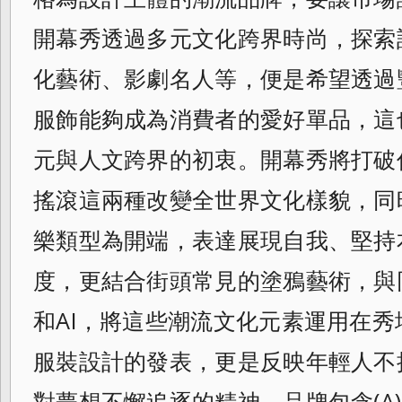
開幕秀透過多元文化跨界時尚，
探索
化藝術、影劇名人等，
便是希望透過
服飾能夠成為消費者的愛好單品，
這
元與人文跨界的初衷。
開幕秀將打破
搖滾這兩種改變全世界文化樣貌，
同
樂類型為開端，表達展現自我、
堅持
度，更結合街頭常見的塗鴉藝術，
與
和AI，
將這些潮流文化元素運用在秀
服裝設計的發表，
更是反映年輕人不
對夢想不懈追逐的精神。
品牌包含(A)