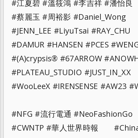
#江夏碧 #溫筱鴻 #李吉祥 #潘怡良
#蔡麗玉 #周裕影 #Daniel_Wong
#JENN_LEE #LiyuTsai #RAY_CHU
#DAMUR #HANSEN #PCES #WENG
#(A)crypsis® #67ARROW #ANOW
#PLATEAU_STUDIO #JUST_IN_XX
#WooLeeX #IRENSENSE #AW23 #
#NFG #流行電通 #NeoFashionGo
#CWNTP #華人世界時報 #ChinaAn