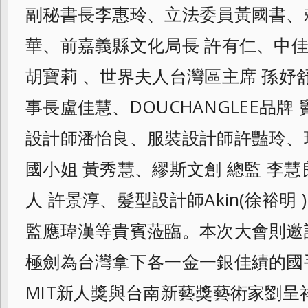
副秘書長李惠玲、立法委員黃國
書、
華、前嘉義縣文化局長 許有仁、中
胡寶莉 、世界夫人台灣區主席 孫妤
事長盧佳慧、DOUCHANGLEE
品牌
設計師潘怡良、服裝設計師許豔玲、
國小姐 黃秀慧、繆斯文創 總監 李
人 許景淳、髮型設計師Akin(徐裕明 )、
監應瑋漢等貴賓蒞臨。本次大
會則邀
極劍為台灣拿下各一金一銀佳績的國
MIT新人獎與台南新藝獎藝術家劉呈