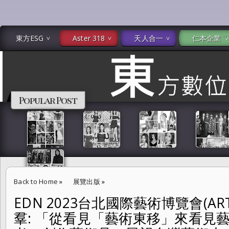
東方ESG
Aster 318
天人合一
仁本企業
Popular Post
Back to Home
»
展覽出版
»
EDN 2023台北國際藝術博覽會(ART 
EDN 2023台北國際藝術博覽會(ART TAIPEI )盛大開幕 張逸羣: 
羣: 「從看見「藝術東移」來看見
哲思來思考、創作藝術品，展望台灣藝術未來。」