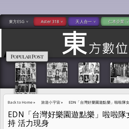
東方ESG
Aster 318
天人合一
仁本企業
Popular Post
Back to Home
»
旅遊小宇宙
»
EDN「台灣好樂園遊點樂」啦啦隊
EDN「台灣好樂園遊點樂」啦啦
持 活力現身