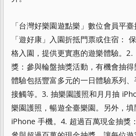
「台灣好樂園遊點樂」數位會員平臺
「遊好康」入園折抵門票或住宿： 
格入園，提供更實惠的遊樂體驗。2.
獎：參與輪盤抽獎活動，有機會抽得
體驗包括豐富多元的一日體驗系列、手
接觸等。3. 抽樂園護照和月月抽 iP
樂園護照，暢遊全臺樂園。另外，
填
iPhone 手機。4. 超過百萬現金
參與超過百萬的現金抽獎，
讓每位遊