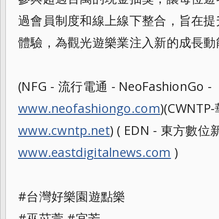
過會員制度和線上線下整合，
旨在提
體驗，
為觀光遊樂業注入新的成長動
(NFG - 流行電通 - NeoFashionGo -
www.neofashiongo.com
)(CWNTP-
www.cwntp.net
) ( EDN - 東方數位新聞
www.eastdigitalnews.com
)
#台灣好樂園遊點樂
#巫苡萱 #宜芳