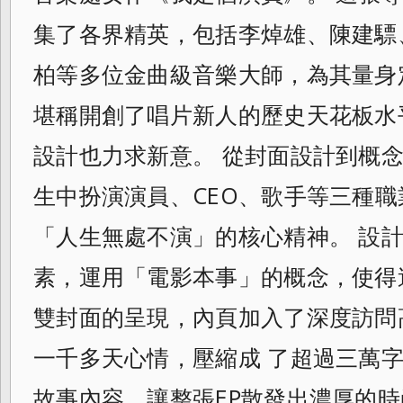
集了各界精英，包括李焯雄、陳建驃
柏等多位金曲級音樂大師，
為其量身
堪稱開創了唱片新人的歷史天花板水
設計也力求新意。 從封面設計到概
生中扮演演員、CEO、
歌手等三種職
「人生無處不演」的核心精神。 設
素，運用「電影本事」的概念，
使得
雙封面的呈現，
內頁加入了深度訪問
一千多天心情，壓縮成 了超過三萬字
故事內容，
讓整張EP散發出濃厚的