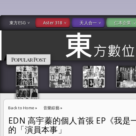
東方ESG
Aster 318
天人合一
仁本企業
Popular Post
Back to Home
»
音樂綜藝
»
EDN 高宇蓁的個人首張 EP《我
EDN 高宇蓁的個人首張 EP《我是一個演員》展現時尚大片的「演員本事
的「演員本事」