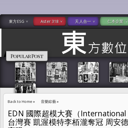
東方ESG
Aster 318
天人合一
仁本企業
Popular Post
Back to Home
»
音樂綜藝
»
EDN 國際超模大賽（International S
EDN 國際超模大賽（International Super Model Contest）
台灣賽 凱渥模特李栢瀧奪冠 周安
徐東賢表現亮眼