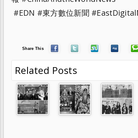
#EDN #東方數位新聞 #EastDigital
Share This
Related Posts