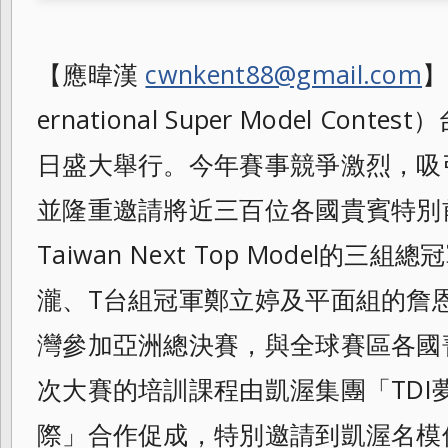
【應暐漢
cwnkent88@gmail.com
】
ernational Super Model Con
日盛大舉行。今年賽事
競爭激烈，吸
並隆重邀請將近三百位各國貴
賓特別
Taiwan Next Top Model的
瀧、T台組冠軍鄭立婷
及平面組的詹
灣參加亞洲總決賽，與全球賽
區各國
次大賽的培訓課程由凱渥集團「
TD
際」合作促成，
特別邀請到凱渥名模