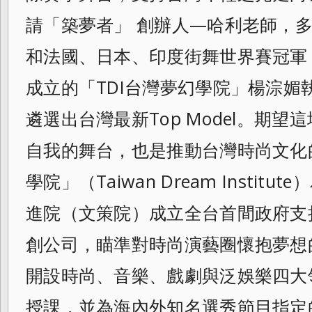
請「築夢者」 創辦人—哈利老師，
和法國、日本、印度街
舞世界賽冠軍
成立的「TDI台灣夢幻學院
」楊淙媚
遴選出台灣最新Top Model。期
自我的舞台，也是推動
台灣時尚文化
學院」（Taiwan Dream Insti
進院（文策院）成立
全台首間政府支
創公司，瞄準對時尚演藝圈
懷抱夢想
開設時尚、音樂、
戲劇與泛娛樂四大
授課，並為海內外知名選
秀節目指定