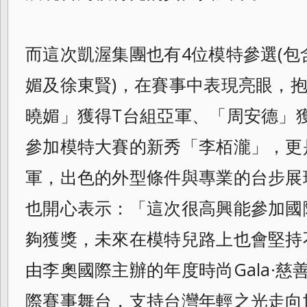
而這次凱渥集團也有4位模特參選(
媚及
徐東賢)，在賽事中表現亮眼，
曉媚」
獲得T台組亞軍、「周安德」
參加模特大賽
的新秀「李栢瀧」，更
軍，出色的外型條件
與專業的台步展
也開心表示：「
這次很高興能參加國
夠獲獎，
未來在模特兒路上也會堅持
由李奧國際主辦
的年度時尚Gala·
際賽事舞台，
支持台灣年輕之光走向