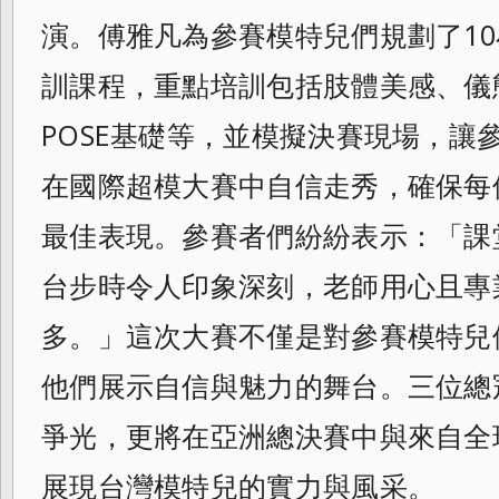
演。傅雅凡為參賽模特
兒們規劃了1
訓課程，重點培訓包括肢體
美感、儀
POSE基礎等，並模擬決賽現場，
讓
在國際超模大賽中自信走秀，確保每
最佳表現。參賽者們紛紛表示：「課
台步時令人印象深刻，老師用心且專
多。」這次大賽不僅是對參賽模特兒
他
們展示自信與魅力的舞台。三位總
爭光，更
將在亞洲總決賽中與來自全
展現台灣模特兒
的實力與風采。