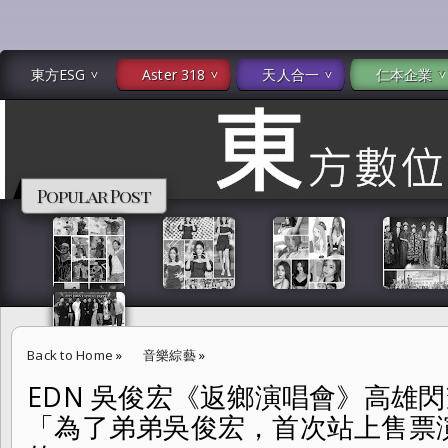
東方ESG
Aster 318
天人合一
仁本企業
Popular Post
Back to Home
»
音樂綜藝
»
EDN 吳俊宏《返鄉演唱會》高雄
EDN 吳俊宏《返鄉演唱會》高雄閃耀登場！乾姐張秀卿「為了弟弟吳
「為了弟弟吳俊宏，首次站上售票
超嗨的」！