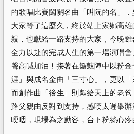
的歌唱比賽闖關名
曲「叫阮的名」，
大家等了這麼久，終於站
上家鄉高雄
親，也獻給一路支持的大家，
今晚雖
全力以赴的完成人生的第一場演唱會
聲高喊加油！接著在鑼鼓陣中以粉金
涯」與成名金曲「三寸心」，更以「
而創作曲「後生」則獻給天上的老爸
路父親由反對到支持，感嘆太遲舉辦
哽咽，現場為之動容，台下粉絲心疼