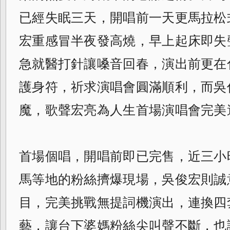
已
經失眠三天，開唱前一天更馬拉松
宏重感
冒半夜發高燒，早上起床即失
急就醫打針讓
嗓音回春，演出前更在
護身符，
祈求演唱會圓滿順利，而吳
魔，歌聲宏亮為人
生首場演唱會完美
首場個唱，開唱前即已完售，近三小
馬等地
的粉絲擠爆現場，吳俊宏則誠
目，
完美挑戰無提詞機演出，連換四
藝，
讓台下婆媽粉絲尖叫聲不斷，也