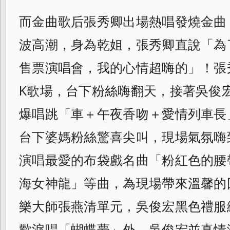
而金曲歌后張秀卿出場熱唱發燒金曲
波高潮
，身為乾姐，張秀卿直說「為
售票演唱會，
我的心情超嗨的」！張
K歌場，
台下粉絲嗨翻天，接著吳俊
爆唱跳「車＋
午夜香吻＋愛情列車長
台下婆媽粉絲驚喜尖叫，現場氣氛嗨
演唱最愛的布袋戲名曲「粉紅色的腰
海女神龍」等曲，為現場帶來溫馨的
樂大師張燕清單元，吳俊宏黑色禮服
歡淚唱「蝴蝶夢」外，吳俊宏並真情