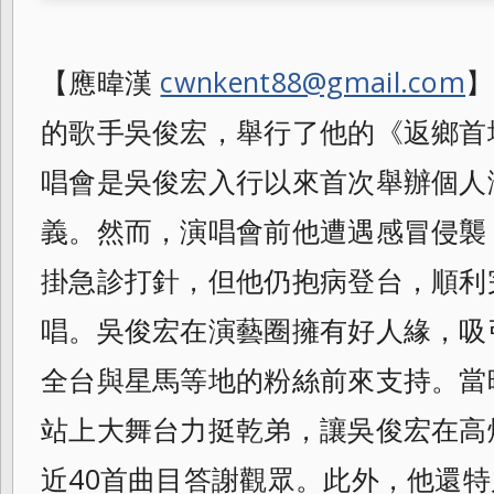
【應暐漢
cwnkent88@gmail.com
】
的歌手吳俊宏，舉行了他的《返鄉首
唱會
是吳俊宏入行以來首次舉辦個人
義。然而，
演唱會前他遭遇感冒侵襲
掛急診打針，
但他仍抱病登台，順利
唱。
吳俊宏在演藝圈擁有好人緣，吸
全台與星馬
等地的粉絲前來支持。當
站上大舞台力挺乾
弟，讓吳俊宏在高
近40首曲目答謝觀眾。
此外，他還特