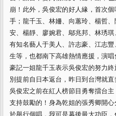
崩！此外，
吳俊宏的好人緣，首次個
手；龍千玉、
林姍、向蕙玲、楊哲、
安、楊靜、廖婉君、
鄔兆邦、林琇琪
有知名藝人于美人、
許志豪、江志豐
生等，
也都南下高雄熱情應援，演唱
豪記一姐龍千
玉表示吳俊宏的努力終
別提前自日本返台，
昨日到台灣就直
吳俊宏之前在紅人榜節目勇
奪擂台主
支持鼓勵的！
身為乾姐的張秀卿開心
於舉行個唱，
我可是幕後最大功臣，