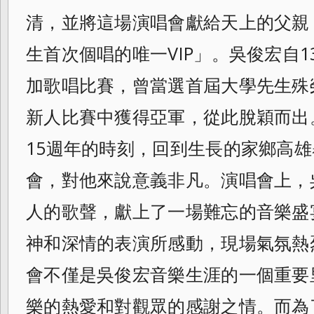
清，並將這場演唱會獻給天上
的父親
生首次個唱的唯一VIP」。吳俊宏
自1
加歌唱比賽，曾當選首屆大學先生殊
新人比賽中獲得亞軍，從此脫穎而出
15週年的時刻，回到生長的家鄉高
會，對他來說意義非凡。演唱會上，
人的歌聲，獻上了一場難忘的音樂盛
神和深情的表演所感動，現場氣氛熱
會不僅是吳俊宏音樂生涯的一個重要
樂的熱愛和對觀眾的感謝之情。而為