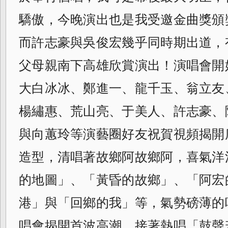
驕傲，今晚演出也是
我受邀金曲獎頒
而許志豪與吳俊宏幾乎同時
期出道，
父母親南下高雄欣賞演出！演唱會
開
大白冰冰、鄭進一、龍千玉、翁立友
楊繡惠、荒山亮、于美人、許志豪、
與向蕙玲等演藝圈好友祝賀視頻揭開
造型，清唱著故鄉阿故鄉阿，喜氣洋
的地圖」、「黃昏的故鄉」、「阿宏
港」
與「回鄉的我」等，氣勢磅薄的
唱會揭開首
波高潮，接著熱唱「鼓聲