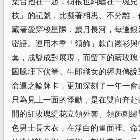
葉合抱在一起，樹根也糾纏在一塊兒
枝」的記號，比擬著相思、不分離，
藏著愛
穿梭星際，歲月長河，每逢銀
密語。
運用本季「領飾」款白襯衫與
套，
成雙成對展現，而留下的藍玫瑰
圖騰埋下伏筆。牛郎織女的經典傳說
命運之輪牌卡，更加深刻了一年一會
只為見上一面的悸動，是在雙向奔赴
開的紅玫瑰緹花立領外套、領飾刺繡
色男士長大衣，在淨白的畫面裡、命