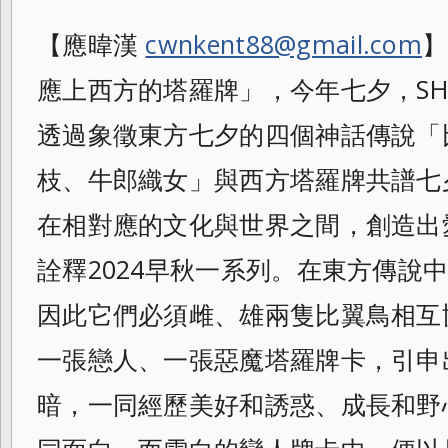
【應暐漢
cwnkent88@gmail.com
】
應上西方的塔羅牌」，今年七夕，SHIA
透過象徵東方七夕的四個神話傳說「
枝、牛郎
織女」與西方塔羅牌共譜七
在相對應的文化
與世界之間，創造出
詮釋2024早秋一系
列。在東方傳說
因此它們必須雌、雄兩隻
比翼鳥相互
一張戀人、一張惡魔塔羅牌卡，
引申
暗，一同經歷美好和誘惑、
成長和野