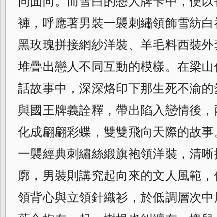
同面向。而雪白的戀人牌卡中，
便以
褲，呼應著男裝一襲刺繡領飾雪紡白
黑玫瑰拼接網紗洋裝、羊毛料西裝外
堆疊出戀人不同互動的模樣。在梁山
話故事中，深深烙印下那生死不渝的
與國王牌義詮釋，帶出陷入戀情後，
化成翩翩彩蝶，雙雙飛向天際的故事
一襲經典刺繡絲緞旗袍領洋裝，
清晰
廓，男裝則講究起向來的文人風範，
領背心與立領針織衫，於低調層次中