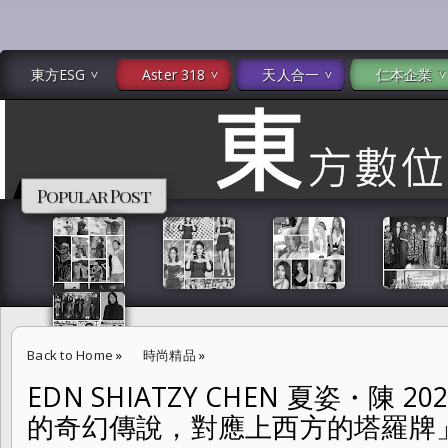
東方ESG
Aster 318
天人合一
仁本企業
Popular Post
Back to Home
»
時尚精品
»
EDN SHIATZY CHEN 夏姿・陳
EDN SHIATZY CHEN 夏姿・陳 2024 七夕情人節「當遠東的奇幻傳
的奇幻傳說，對應上西方的塔羅牌