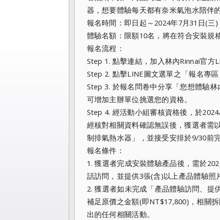
器，
想要體驗每天都有奈米氣泡水陪伴
報名時間：即日起～2024年7月31日(三) 2
體驗名額：限額10名，將在符合安裝規
報名流程：
Step 1. 點擊連結，加入林內Rinnai官方
Step 2. 點擊LINE圖文選單之「報
Step 3. 於報名問卷中分享「您想體驗林內Ri
可增加主辦單位挑選您的資格。
Step 4. 經活動小組審核資格後，於2024/8
經核對相關資料確認無誤後，獲選者需以優
制排氣熱水器」，並接受安排於9/
30前
報名條件：
1. 獲選者完成安裝體驗產品後，需於2024/11
話訪問，
並提供3張(含)以上產品體驗
2. 獲選者如未完成「產品體驗訪問、提
補足原價之金額(
即NT$17,800)，
出的任何相關活動。