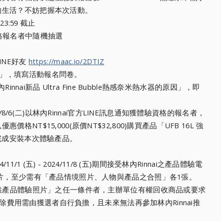
的生活？不妨把握本次活動。
3:59 截止
格報名者中隨機抽選
LINE好友
https://maac.io/2DTIZ
名專區」，填寫活動報名問卷。
nnai新品 Ultra Fine Bubble熱感奈米熱水器的原因」，
即
/6(二)
以林內Rinnai官方LINE訊息通知獲體驗資格的報名者，
惠價格NT$15,
000(原價NT$32,800)購買產品「UFB 16L 強
完成安裝本次體驗產品。
/1 (五) - 2024/11/8 (五)期間接受林內Rinnai之產品體驗電
照片，至少需有「產品情境照片、
人物與產品之合照」各1張。
供產品體驗照片」
之任一條件者，主辦單位有權回收商品或要求
相關拆除費用需由獲選者自行負擔，
且未來無法再參加林內Rinnai推