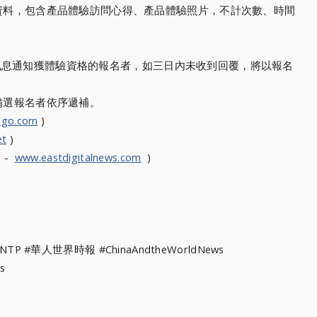
之資料，包含產品體驗訪問心得、
產品體驗照片，不計次數、
時間
NE訊息通知獲體驗資格
的報名者，如三日內未收到回覆，
將以報名
備選報名者依序遞補。
ngo.com
)
et
)
s -
www.eastdigitalnews.com
)
WNTP #華人世界時報 #ChinaAndtheWorldNews
s