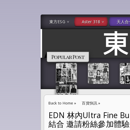
東方ESG
Aster 318
天人合
Popular Post
Back to Home
»
百貨快訊
»
EDN 林內Ultra Fi
EDN 林內Ultra Fine Bubble熱感奈米
結合 邀請粉絲參加體