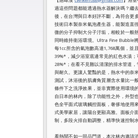
【應暐漢
cwnkent88@gmail.com
】
浴室
過這些問題都能透過熱水器解決嗎？
繼去
後，在台灣與日本好評不斷，
為符合更
技術日本製奈米氣泡產生
器，能製造直
微的分子抑制大分子汙垢，
相較於一般
同時維持衛浴環境。Ultra Fine Bubb
每1cc所含的氣泡數高達1,768萬個，
並
39%*，
減少浴室底邊常見的紅色水漬；
28%*；
在看不見難以清潔的排水管道，
與耐久。更讓人驚豔的是，
熱水中的奈
測試，
沐浴後的肌膚角質層含水量比一般
條件下之洗淨效果，
並非實際使用環境
自日本的林內，
除了功能性之外，外型也不容
色全平面式玻璃觸控面板，
奢侈地使用來
式美學家居，讓陽台更顯高雅。
面板介
制，多段火排自動調整，精準快速控制
看熱鬧不如一同品門道，
本次林內邀請消費