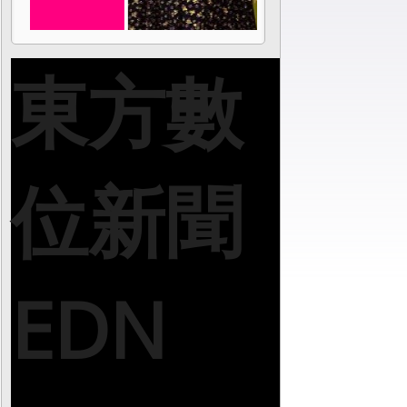
東方數
位新聞
EDN