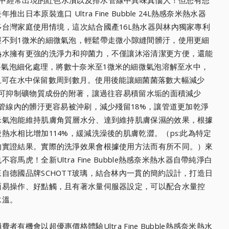
中經常出現的紅色水漬以及排水管線中異味真惱人！
但您有想
年推出日本原裝進口 Ultra Fine Bubble 24L熱感奈米熱水器
多台灣家庭使用情境，
這次結合國產16L熱水器與林內獨家專利
徑不到1微米的細微氣泡，輕鬆帶走微小隙縫間髒汙，
使用更細
熱水擁有更強的洗淨力和抑菌力，
不僅讓沐浴清潔更方便，還能
le將氣泡細化處理，
將數十奈米至1微米的細微氣泡溶解至水中，
且可在水中保留數周到數月。
使用後能讓細菌菌落數大幅減少
可抑制礦物質成份的附著，
讓過往容易積留水垢的面積減少
管線內的髒汙更容易被沖刷，
減少殘留18%，讓管道更加乾淨
米氣泡能維持肌膚角質層水分、
達到維持肌膚保濕的效果，根據
熱水相比增加114%，
緩減洗澡後的肌膚乾澀。（ps:此為特定
的實證結果。
實際的洗淨效果會根據使用方法而有所不同。）來
馬虎！全新Ultra Fine Bubble熱感奈米熱水器自帶純淨白
自德國品牌SCHOTT玻璃，
結合林內一貫的簡約設計，打造日
面易操作、好點觸，且有著水量伺服器設定，
可以配合水量控
水溫。
者有機會以超優惠價格體驗Ultra Fine Bubble熱感奈米熱水