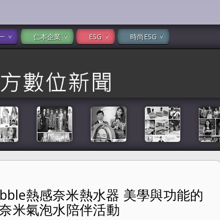
一
仁本企業
ESG
時尚ESG
ne Bubble熱感奈米熱水器 美學與功能的
熱水器 美學與功能的結合 邀請粉絲參加體驗奈米氣泡水陪伴活動
驗奈米氣泡水陪伴活動