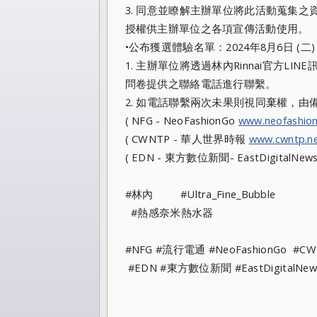
3. 同意並瞭解主辦單位將此活動蒐集
授權供主辦單位之各項宣傳活動使用。
•公布獲選體驗名單：2024年8月6日 (二)
1. 主辦單位將透過林內Rinnai官方LI
問卷提供之聯絡電話進行聯繫。
2. 如電話聯繫兩次未果則視同棄權，由
( NFG - NeoFashionGo
www.neofashio
( CWNTP - 華人世界時報
www.cwntp.n
( EDN - 東方數位新聞- EastDigitalNew
#林內 #Ultra_Fine_Bubble
#熱感奈米熱水器
#NFG #流行電通 #NeoFashionGo #C
#EDN #東方數位新聞 #EastDigitalNew