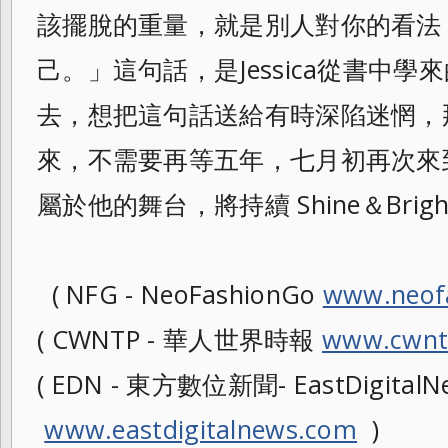
該擺脫的重量，
就是別人對你的看法
己。」這句話，是Jes
sica從書中
去，想把這句話送給有
時深陷迷惘，
來，不需要再等五年，
七月初再次來
屬於他的舞台，將持續 Shine＆Bri
( NFG - NeoFashionGo
www.neof
( CWNTP - 華人世界時報
www.cwnt
( EDN - 東方數位新聞- EastDigitalNe
www.eastdigitalnews.com
)