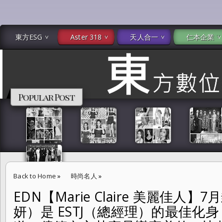
東方ESG
Aster 318
天人合一
仁本企業
Popular Post
Back to Home
»
時尚名人
»
EDN【Marie Claire 美麗佳人】7
EDN【Marie Claire 美麗佳人】7月封面人物–Jessica（鄭秀妍）是
妍）是 ESTJ（總經理）的最佳化
何和別人打交道，儘管內心其實是蠻害羞的，比起 Social，一個人獨處