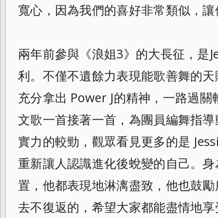
寬心，因為我們的喜好非
常類似，讓
兩年前參與《浪姐3》的大長征，是Jes
利。不僅不遺餘力表現能歌善舞的天賦，
充分拿出 Power J的精神，一路
文歌一首接著一首，為
團員編舞指導
實力的較勁，觀眾看見更多的
是 Je
重新讓人認識進化後蛻變的自己
。身
置，他都表現地淋漓盡致，
他也鼓勵
去不復返的，
希望大家都能盡情地享