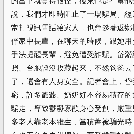
的當下就覺得很怪，後來也是有幫他
說，我們才即時阻止了一場騙局。
經
常打視訊電話給家人，
也會趁著返鄉
伴家中長輩，在聊天的時候，
跟她用
手法提醒長輩，避免遭受詐騙。
岱縈
照、台胞證沒收藏起來，
不然爸爸去
了，還會有人身安全。記者會上，
岱
窮，許多爺爺、
奶奶好不容易積存的
騙走，
導致鬱鬱寡歡身心受創，嚴重
多老人靠老本維生，當積蓄被騙光時