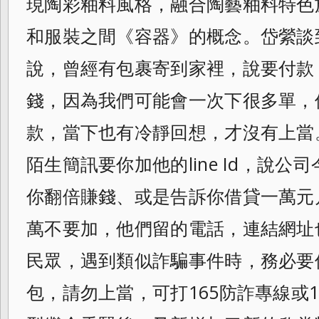
現陶彩釉料風格，
融合陶藝釉料特色
和服裝之間《容器》
的概念。岱縈談
說，曾經有包裹寄到家裡，
說要付款
錢，
因為我們可能會一次下很多單，
款，
當下也有冷靜回想，才沒有上當
陌生簡訊要你加他的line Id，說
你翻倍賺錢、
或是告訴你借貸一萬元
萬不要加，
他們留的電話，連結網址
民眾，
遇到類似詐騙事件時，務必要
包，
請勿上當，可打165防詐專線或