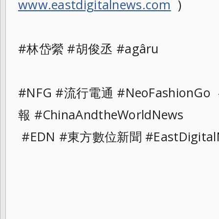
www.eastdigitalnews.com
)
#林岱縈 #胡俊丞 #agâru
#NFG #流行電通 #NeoFashionG
報 #ChinaAndtheWorldNews
#EDN #東方數位新聞 #EastDigital