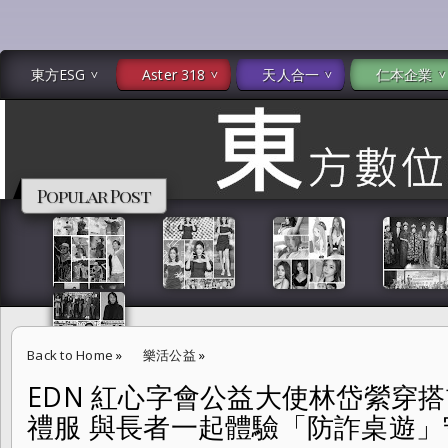
東方ESG
Aster 318
天人合一
仁本企業
Popular Post
Back to Home
»
樂活公益
»
EDN 紅心字會公益大使林岱縈穿搭
EDN 紅心字會公益大使林岱縈穿搭胡俊丞設計師「agâru」禮服 與
禮服 與長者一起體驗「防詐桌遊