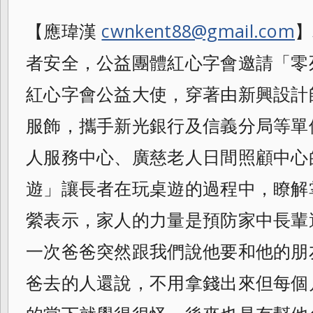
【應瑋漢
cwnkent88@gmail.com
】
者安全，公益團體紅心字會邀請「零
紅心字會公益大使，
穿著由新興設計
服飾，
攜手新光銀行及信義分局等單
人服務中心、
廣慈老人日間照顧中心
遊」
讓長者在玩桌遊的過程中，瞭解
縈表示，
家人的力量是預防家中長輩
一次爸爸突然跟我們說他要和他的朋
爸去的人還說，不用拿錢出來但每個