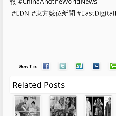
報 #ChinaAndtheWorldNews
#EDN #東方數位新聞 #EastDigital
Share This
Related Posts