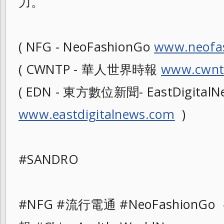
力。
( NFG - NeoFashionGo
www.neofa
( CWNTP - 華人世界時報
www.cwnt
( EDN - 東方數位新聞- EastDigitalN
www.eastdigitalnews.com
)
#SANDRO
#NFG #流行電通 #NeoFashionG