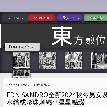
東方ESG
Aster 318
天人合一
仁本企業
Popular Post
Back to Home
»
時尚精品
»
EDN SANDRO全新2024秋冬男
EDN SANDRO全新2024秋冬男女裝系列 重新翻轉制服元素 水鑽或珍
水鑽或珍珠刺繡華星星點綴