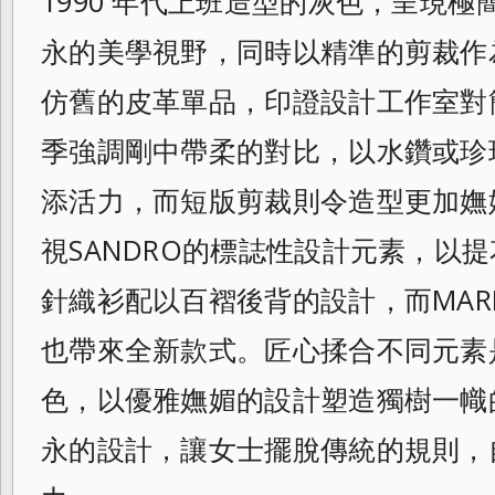
199
0 年代上班造型的灰色，呈現極
永的美學視野
，同時以精準的剪裁作
仿舊的皮革單品，印
證設計工作室對
季強調剛中帶柔的對比，以
水鑽或珍
添活力，而短版剪裁則令造型更加
嫵
視SANDRO的標誌性設計元素，以提
針織衫配以百褶後背的設計，而MAR
也帶來全新款式。匠心揉合不同元素
色，以優雅嫵媚的設計塑造獨樹一幟
永的設計，讓女士擺脫傳統的規則，