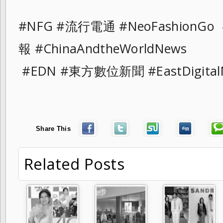
#NFG #流行電通 #NeoFashionG
報 #ChinaAndtheWorldNews
#EDN #東方數位新聞 #EastDigital
Share This
Related Posts