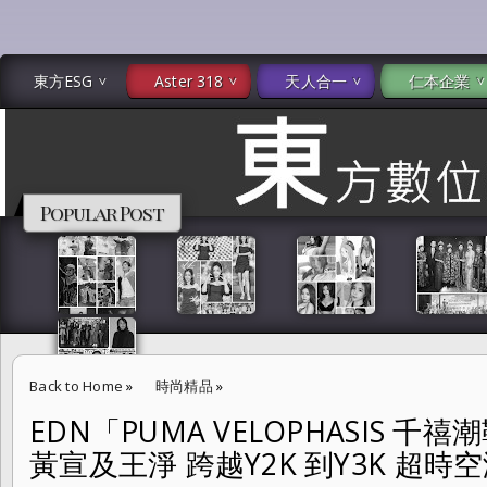
東方ESG
Aster 318
天人合一
仁本企業
Popular Post
Back to Home
»
時尚精品
»
EDN「PUMA VELOPHASIS 千
EDN「PUMA VELOPHASIS 千禧潮鞋」品牌大使 YELLOW 黃宣及王淨
黃宣及王淨 跨越Y2K 到Y3K 超時