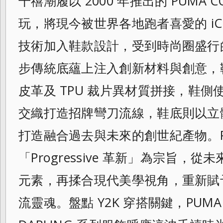
千禧潮履以 2000 年推出的 PUMA 
玩，將現今被世界各地跑者喜愛的 iCELL
技術加入鞋款設計，受到時尚圈盛行的
步傳統底蘊上注入創新材料與創意，
皮革及 TPU 裁片異材質拼接，鞋
交織打造招牌彎刀流
線，鞋底則以立
打造融合過去與未來的創世
紀產物。P
「Progressive 革新」為宗旨，
元素，再揉合現代美學
視角，重新賦予 
流靈魂。盤點 Y2K 穿搭關鍵，PUMA 