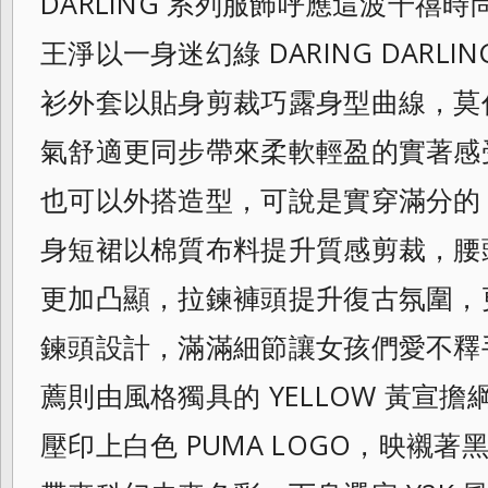
DARLING 系列服飾呼應這波千禧
王淨以一身迷幻綠 DARING DARL
衫外套以貼身剪裁巧露身型曲線，莫
氣舒適更同步帶來柔軟輕盈的實著感
也可以外搭造型，可說是實穿滿分的 
身短裙以棉質布料提升質感剪裁，腰
更加凸顯，拉鍊褲頭提升復古氛圍，
鍊頭設計，滿滿細節讓女孩們愛不釋
薦
則由風格獨具的 YELLOW 黃宣擔
壓印上白色 PUMA LOGO，映襯