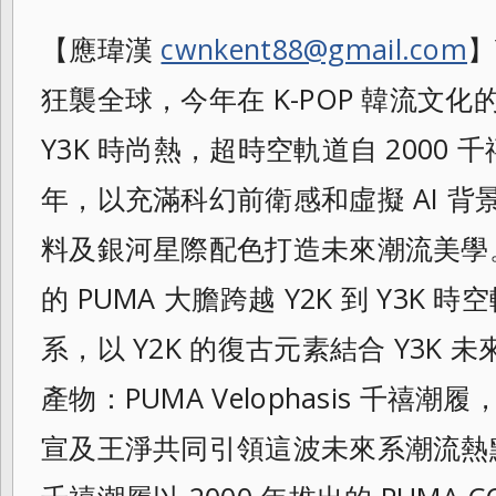
【應瑋漢
cwnkent88@gmail.com
】
狂襲全球，今年在 K-POP 韓流文
Y3K 時尚熱，超時空軌道自 2000 千
年，以充滿科幻前衛感和虛擬 AI 
料及銀河星際配色打造未來潮流美學
的 PUMA 大膽跨越 Y2K 到 Y3K
系，以 Y2K 的復古元素結合 Y3K
產物：PUMA Velophasis 千禧潮
宣及王淨共同引領這波未來系潮流熱點。PU