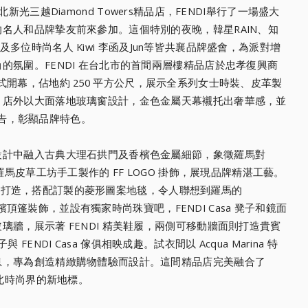
北新光三越Dia
mond Towers精品店，FENDI舉行了一場盛大
的名人和品牌摯友前來參加。這個特別的夜晚，
韓星RAIN、知
穎，以及多位時尚名人 Kiwi 李函及Jun等皆共襄品牌盛會，為派對增
的氛圍。FENDI 在台北市的首間兩層樓精品店於忠孝復興商
rs 正式開幕，佔地約 250 平方公尺，展示全系列女士時裝、皮革製
。店外以大面落地玻璃窗設計，金色金屬天幕襯托出奢華
感，並
新廣告，彰顯品牌特色。
設計中融入古典大理石拱門及
香檳色金屬細節，象徵羅馬對
羅馬皮草工坊手工製作的 FF LOGO 掛飾，展現品牌精湛工藝。
 大理石打造，搭配訂製的菱形圖案地毯，令人聯想到羅馬的
金色香檳頂篷裝飾，並設有獨家時尚珠寶吧，F
ENDI Casa 凳子和鏡面
牆，展示著 FENDI 精美鞋履，兩側可移動牆面則打造貴賓
桌子與 FENDI Casa 傢俱相映成趣。試衣間以 Acqua Marina 特
息，專為創造精緻購物體驗
而設計。這間精品店完美融合了
台北時尚界的新地標。