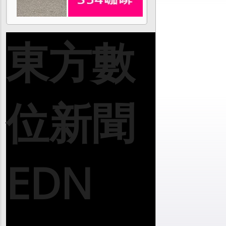
東方數
位新聞
EDN