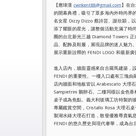
【應瑋漢
cwnkent88@gmail.com
】在台
的開幕典禮，吸引
了眾多海內外時尚界
名女星 Dizzy Dizzo 蔡詩芸、謝欣
添了耀眼的星光，讓整個
活動充滿了時尚
圈的台北新光三越 Diamond Towe
品、配飾及鞋履，展現品牌
的迷人魅力
展示重新詮釋的 FENDI LOGO 和最
進入店內，牆面靈感來自古羅馬建築，
FENDI 的重要性。一樓入口處有三塊由
店內牆面和地板皆以 Arabescato
Sampietrini 鵝卵石。二樓同樣以
桌子成為焦點。義大利玻璃工坊特製的玻璃
專屬鑑賞空間，Crista
llo Rosa 大理石
製湖水綠大理石打造，散發優雅尊貴氣
FENDI 的悠久歷史與現代奢華，成為