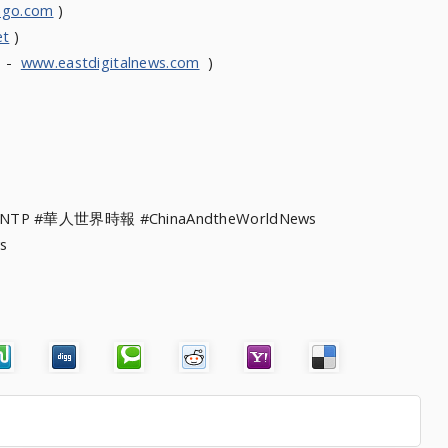
ngo.com
)
et
)
s -
www.eastdigitalnews.com
)
WNTP #華人世界時報 #ChinaAndtheWorldNews
s