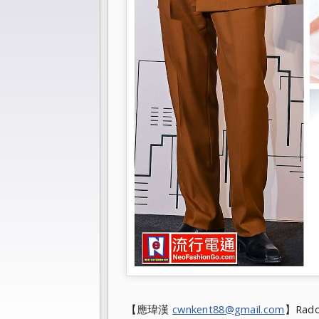
【應瑋漢
cwnkent88@gmail.com
】Ra