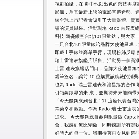
視劇拍攝
，在 劇中他以出色的演技再度
影節，為其最新上映的電影宣傳造勢。這次 C
錶全球上市記者會吸引了大量媒體、
貴
譽的演員風采。
活動現場 Rado 雷達表總
科技 陶瓷鏤空台北101限量錶，
與大家
一只台北101限量錶給品牌大使池昌旭，
即戴上手錶並高舉手臂，
現場粉絲反應 熱
瑞士雷達表旗艦店販售。活動另一個高潮即是雷達
士雷 達表旗艦店門口；品牌大使池昌旭
親筆簽名，讓前 10 位購買該腕錶的
也為 Rado 瑞士雷達表和池昌旭的合作
引領鐘錶界的未 來，並期待未來能夠帶
「今天能夠來到台北 101 這座代表台
常榮幸和激動。
作為 Rado 瑞 士雷達
追求。 今天能夠親自參與限量版 Captai
會，我感到無比驕傲。同時感謝所有讓我能與雷
好時光的每一位。我期待著再次見到這些