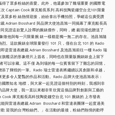
贏得了眾多粉絲的喜愛。此外，
他還參加了幾場重要 的國際電
aptain Cook 庫克船長系列 高科技陶瓷鏤空台北101限量
賓及眾多粉 絲熱情迎接，紛紛拿出手機拍照，爭睹這位廣受讚
裁 Adrian Bosshard 與品牌大使池昌旭一同揭幕了庫克船長高
一同見證這款驚人詮釋的腕錶傑作，同時，總 裁現場也贈送了
象徵他與每一只限量腕 錶一樣都是獨一無二的存在。池昌旭隨
烈。這款腕錶全球限量發行 101 只，僅在台北 101 的 Rado
表總裁 Adrian Bosshard 及池昌旭前往一樓 Rado 瑞
在旗艦店的形象燈片上簽名，
同時也在限量版腕錶錶盒上留下
消費者可以珍藏。這不僅 為到場的每一位賓客留下了難忘的回憶，
 增添了輝煌的一筆。Rado 瑞士雷達表將繼續以其創新和卓越，
來更多令人驚豔的作品和活動。Rado 品牌大使池昌旭表示：
灣的國際知名 地標，與大家一起見證這個特別的時刻，我感到非
表的品牌大使，
我一直以來都非常欣賞這個品牌對創新與工藝的
n Cook 庫克船長高科技陶瓷鏤空台北 101 腕錶的 上市發表
達表總裁 Adrian Bosshard 和雷達表團隊一起度過美
歡 迎我的台灣粉絲們。」在活動的最後，
粉絲們熱情的歡呼