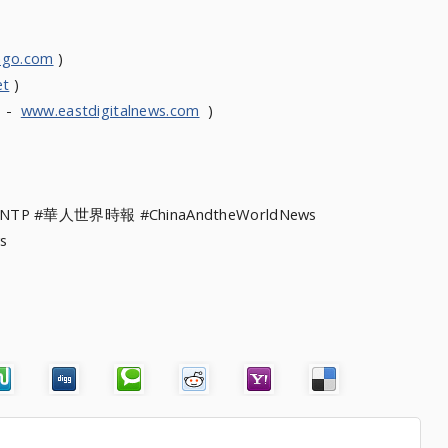
ngo.com
)
et
)
s -
www.eastdigitalnews.com
)
WNTP #華人世界時報 #ChinaAndtheWorldNews
s