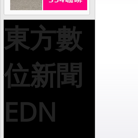
東方數
位新聞
EDN