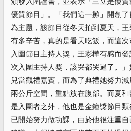
頒發入圍證書，並表示「
三立是優質
優質節目」。「我們這一攤」
開創了
為主題，該節目從冬天拍到夏天，
王
有多辛苦，真的是看天吃飯，
而這次
入圍節目主持人獎，
王彩樺有感而發
次入圍主持人獎，
該哭都哭過了。」
兒當觀禮嘉賓，
而為了典禮她努力減
兩公斤空間，
重點放在腹部。而夏和
是入圍者之外，他也
是金鐘獎節目類
已開始努力做功課，由於他
很注重自