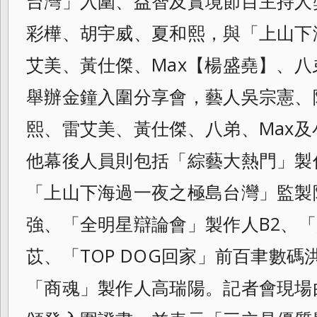
台灣」入圍、益智及實境節
目主持人
彩樺、胡宇威、夏和熙，與「
上山下
艾美、黃仕傑、Max【楊盛堯】、
八
舉辦金鐘入圍分享會，藝人吳宗憲、
熙、雷艾美、黃仕傑、八弟、
Max
他幕後人員則包括「綜藝大熱門」
製
「上山下海過一夜之極島台灣」
監製
強、「全明星辯論會」製作人B2、「
苡、「TOP DOG回家」前百聿數
「商魂」製作人高
瑞陽。記者會現場