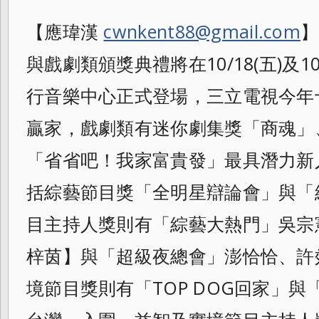
【應瑋漢
cwnkent88@gmail.com
】
與戲劇類頒獎典禮將在10/18(五)及10/
行音樂中心正式登場，三立電視今年
贏家，戲劇類有迷你劇集獎「商魂」
「省省吧！我家富貴發」最具潛力新
括綜藝
節目獎「全明星辯論會」與「
目主持人獎則有「綜藝大熱門」吳宗憲
梓茵】與「超級夜總會」澎恰恰、許
境
節目獎則有「TOP DOG回家」