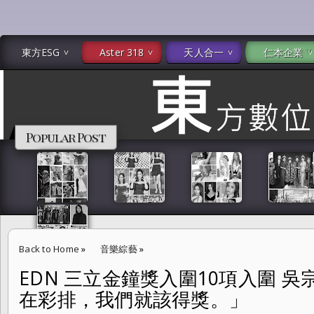
東方ESG
Aster 318
天人合一
仁本企業
Popular Post
Back to Home
»
音樂綜藝
»
EDN 三立金鐘獎入圍10項入圍 
EDN 三立金鐘獎入圍10項入圍 吳宗憲：「每次錄影凌晨還在彩排，我
在彩排，我們就該得獎。」