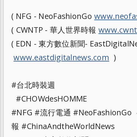
( NFG - NeoFashionGo
www.neofa
( CWNTP - 華人世界時報
www.cwnt
( EDN - 東方數位新聞- EastDigitalNe
www.eastdigitalnews.com
)
#台北時裝週
#CHOWdesHOMME
#NFG #流行電通 #NeoFashionG
報 #ChinaAndtheWorldNews