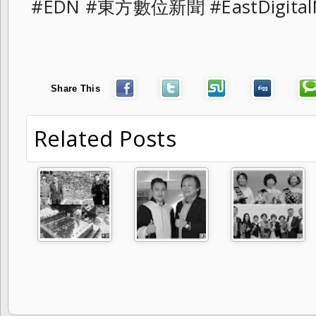
#EDN #東方數位新聞 #EastDigital
Share This
Related Posts