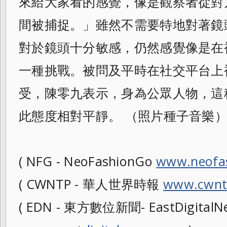
來給大家看的感覺
，像是觀察者從對
間被捕捉。」雖然不需要
特地對著鏡
對於鏡頭十分敏感，仍然感覺像
是在
一種挑戰。被問及平時在社交平台上
受，陳零九表示，身為公眾人物，
這
此態度相對平靜。 （照片種子音樂
( NFG - NeoFashionGo
www.neofa
( CWNTP - 華人世界時報
www.cwnt
( EDN - 東方數位新聞- EastDigitalNe