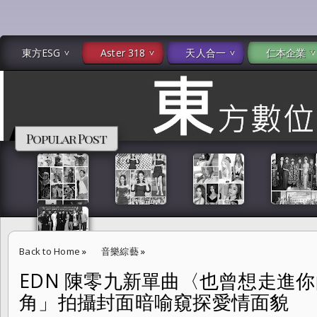
東方ESG
Aster 318
天人合一
仁本企業
Popular Post
Back to Home
»
音樂綜藝
»
EDN 陳零九新單曲〈也曾想走進
EDN 陳零九新單曲〈也曾想走進你的心底〉採「偷拍視角」拍攝封面暗
角」拍攝封面暗喻窺探愛情面貌