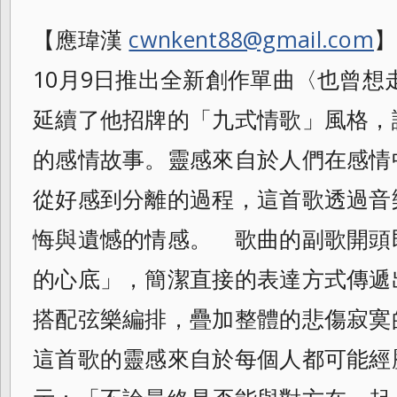
【應瑋漢
cwnkent88@gmail.com
】
10月9日推出全新創作單曲〈也曾想
延續
了他招牌的「九式情歌」風格，
的感情故事
。靈感來自於人們在感情
從好感到分離的過
程，這首歌透過音
悔與遺憾的情感。 歌曲的副歌開頭
的心底」，簡潔直接的表達
方式傳遞
搭配弦樂編排，疊加整體的悲傷寂
寞
這首歌的靈感來自於每個人都可能經