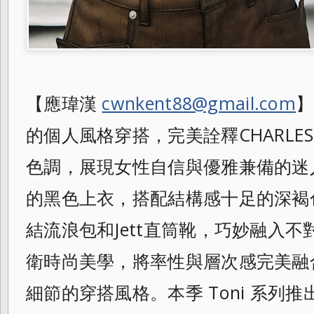
【應瑋漢
cwnkent88@gmail.com
】
的個人風格穿搭，完美詮釋CHARLES &
色調，展現女性自信與優雅兼備的迷
的黑色上衣，搭配結構感十足的深褐色
結流浪包和Jett直筒靴，巧妙融入
衛時尚美學，將率性與層次感完美融
細節的穿搭風格。本季 Toni 系列